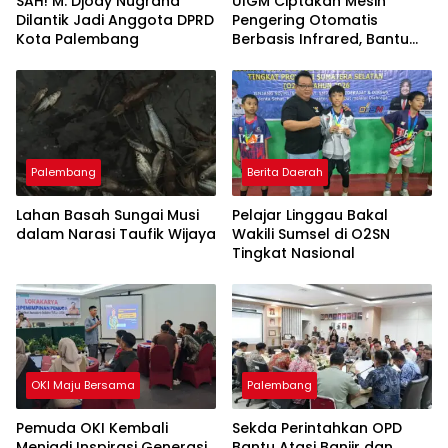
SAH! M. Djody Nugraha
UIGM Ciptakan Mesin
Dilantik Jadi Anggota DPRD
Pengering Otomatis
Kota Palembang
Berbasis Infrared, Bantu
Perajin Eceng Gondok di
Pulau Kemaro
Palembang
Berita Daerah
Lahan Basah Sungai Musi
Pelajar Linggau Bakal
dalam Narasi Taufik Wijaya
Wakili Sumsel di O2SN
Tingkat Nasional
OKI Maju Bersama
Palembang
Pemuda OKI Kembali
Sekda Perintahkan OPD
Menjadi Inspirasi Generasi
Bantu Atasi Banjir dan