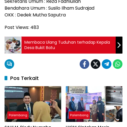
Sekretaris Umum : Reza Fadhlullah
Bendahara Umum : Susilo Ilham Sudrajad
OKK : Dedek Mutha Saputra
Post Views:
483
Membaca Ulang Tuduhan terhadap Kepala
Desa Bukit Batu
Pos Terkait
Palembang
Palembang