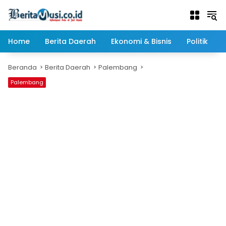
Langsung
ke
konten
Home
Berita Daerah
Ekonomi & Bisnis
Politik
Beranda
Berita Daerah
Palembang
Palembang