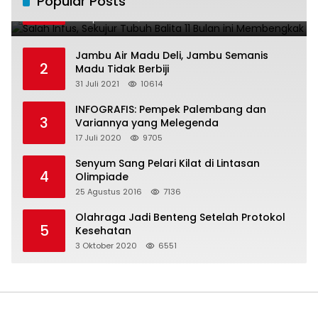
Popular Posts
1
ini Membengkak
28 April 2016
11020
Jambu Air Madu Deli, Jambu Semanis
2
Madu Tidak Berbiji
31 Juli 2021
10614
INFOGRAFIS: Pempek Palembang dan
3
Variannya yang Melegenda
17 Juli 2020
9705
Senyum Sang Pelari Kilat di Lintasan
4
Olimpiade
25 Agustus 2016
7136
Olahraga Jadi Benteng Setelah Protokol
5
Kesehatan
3 Oktober 2020
6551