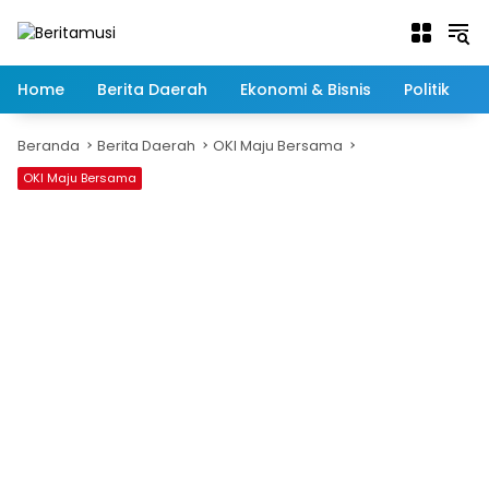
Langsung
ke
konten
Home
Berita Daerah
Ekonomi & Bisnis
Politik
Beranda
Berita Daerah
OKI Maju Bersama
OKI Maju Bersama