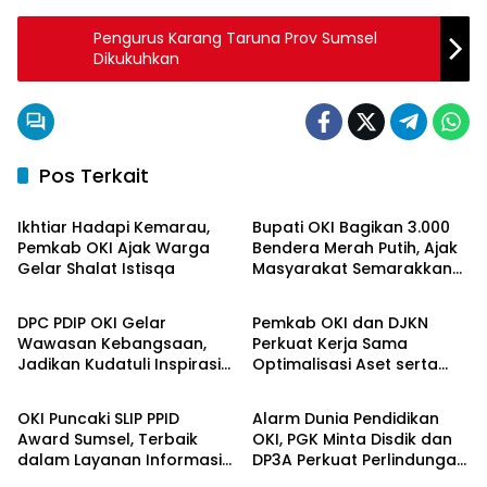
Pengurus Karang Taruna Prov Sumsel
Dikukuhkan
Pos Terkait
OKI Maju Bersama
OKI Maju Bersama
Ikhtiar Hadapi Kemarau,
Bupati OKI Bagikan 3.000
Pemkab OKI Ajak Warga
Bendera Merah Putih, Ajak
Gelar Shalat Istisqa
Masyarakat Semarakkan
OKI Maju Bersama
OKI Maju Bersama
HUT ke-81 RI
DPC PDIP OKI Gelar
Pemkab OKI dan DJKN
Wawasan Kebangsaan,
Perkuat Kerja Sama
Jadikan Kudatuli Inspirasi
Optimalisasi Aset serta
OKI Maju Bersama
OKI Maju Bersama
Perjuangan Demokrasi
Piutang Daerah
OKI Puncaki SLIP PPID
Alarm Dunia Pendidikan
Award Sumsel, Terbaik
OKI, PGK Minta Disdik dan
dalam Layanan Informasi
DP3A Perkuat Perlindungan
Publik
Anak