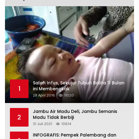
Salah Infus, Sekujur Tubuh Balita 11 Bulan
1
ini Membengkak
28 April 2016
11020
Jambu Air Madu Deli, Jambu Semanis
2
Madu Tidak Berbiji
31 Juli 2021
10614
INFOGRAFIS: Pempek Palembang dan