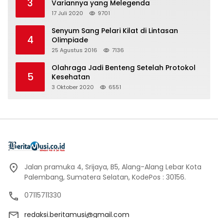
3
Variannya yang Melegenda
17 Juli 2020
9701
Senyum Sang Pelari Kilat di Lintasan
4
Olimpiade
25 Agustus 2016
7136
Olahraga Jadi Benteng Setelah Protokol
5
Kesehatan
3 Oktober 2020
6551
Jalan pramuka 4, Srijaya, B5, Alang-Alang Lebar Kota
Palembang, Sumatera Selatan, KodePos : 30156.
07115711330
redaksi.beritamusi@gmail.com