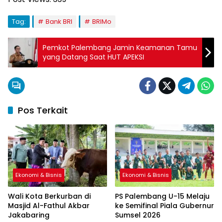
Tag:
Bank BRI
BRIMo
Pemkot Palembang Jamin Keamanan Tamu
yang Datang Saat HUT APEKSI
Pos Terkait
Ekonomi & Bisnis
Ekonomi & Bisnis
Wali Kota Berkurban di
PS Palembang U-15 Melaju
Masjid Al-Fathul Akbar
ke Semifinal Piala Gubernur
Jakabaring
Sumsel 2026