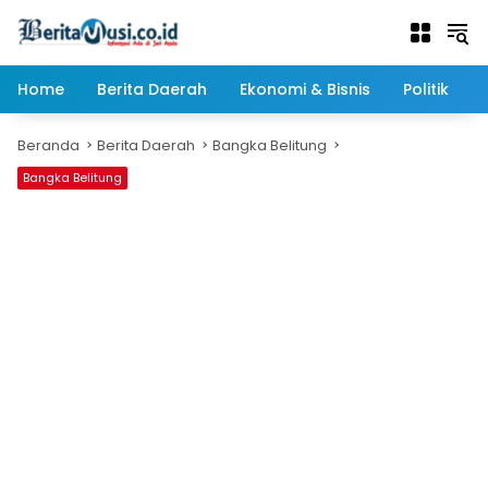
Langsung
ke
konten
Home
Berita Daerah
Ekonomi & Bisnis
Politik
Beranda
Berita Daerah
Bangka Belitung
Bangka Belitung