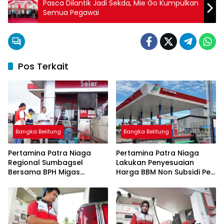
Pasca Dilantik Jadi Sekda, Mie Go Kumpulkan
Semua Pegawai
Pos Terkait
Bangka Belitung
Bangka Belitung
Pertamina Patra Niaga
Pertamina Patra Niaga
Regional Sumbagsel
Lakukan Penyesuaian
Bersama BPH Migas
Harga BBM Non Subsidi Per
Perkuat Pengawasan
1 Juli 2026
Penyaluran BBM Subsidi
bagi Nelayan melalui
Aplikasi XSTAR