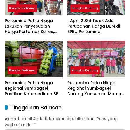
Bangka Belitung
Bangka Belitung
Pertamina Patra Niaga
1 April 2026 Tidak Ada
Lakukan Penyesuaian
Perubahan Harga BBM di
Harga Pertamax Series,
SPBU Pertamina
Harga Pertalite dan Solar
Subsidi Tetap
Bangka Belitung
Bangka Belitung
Pertamina Patra Niaga
Pertamina Patra Niaga
Regional Sumbagsel
Regional Sumbagsel
Pastikan Ketersediaan BBM
Dorong Konsumen Mampu
dan LPG pada Masa
Beralih ke Bright Gas
Ramadan dan Menjelang
Melalui Program Trade In
Tinggalkan Balasan
Idulfitri
di Belitung Timur
Alamat email Anda tidak akan dipublikasikan.
Ruas yang
wajib ditandai
*