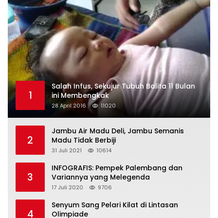
Salah Infus, Sekujur Tubuh Balita 11 Bulan
1
ini Membengkak
28 April 2016
11020
Jambu Air Madu Deli, Jambu Semanis
2
Madu Tidak Berbiji
31 Juli 2021
10614
INFOGRAFIS: Pempek Palembang dan
3
Variannya yang Melegenda
17 Juli 2020
9706
Senyum Sang Pelari Kilat di Lintasan
4
Olimpiade