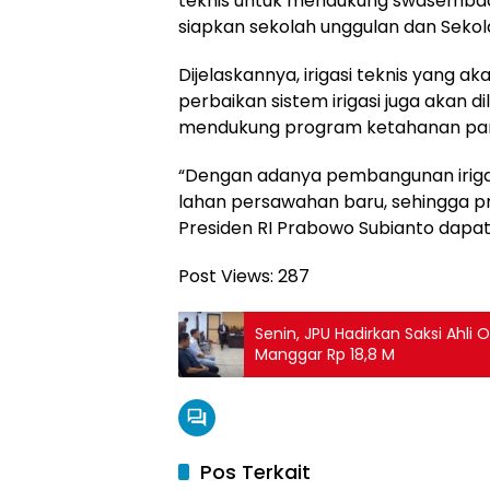
teknis untuk mendukung swasembada 
siapkan sekolah unggulan dan Sekola
Dijelaskannya, irigasi teknis yang a
perbaikan sistem irigasi juga akan 
mendukung program ketahanan pa
“Dengan adanya pembangunan irigasi
lahan persawahan baru, sehingga 
Presiden RI Prabowo Subianto dapat t
Post Views:
287
Senin, JPU Hadirkan Saksi Ahli
Manggar Rp 18,8 M
Pos Terkait