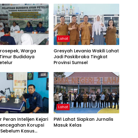
Lahat
Prosepek, Warga
Gresyah Levania Wakili Lahat
 Timur Budidaya
Jadi Paskibraka Tingkat
etelur
Provinsi Sumsel
Lahat
 Peran Intelijen Kejari
PWI Lahat Siapkan Jurnalis
 Pencegahan Korupsi
Masuk Kelas
i Sebelum Kasus