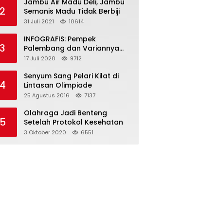
Jambu Air Madu Deli, Jambu
2
Semanis Madu Tidak Berbiji
31 Juli 2021
10614
INFOGRAFIS: Pempek
3
Palembang dan Variannya
yang Melegenda
17 Juli 2020
9712
Senyum Sang Pelari Kilat di
4
Lintasan Olimpiade
25 Agustus 2016
7137
Olahraga Jadi Benteng
5
Setelah Protokol Kesehatan
3 Oktober 2020
6551