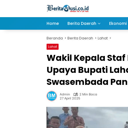
Langsung
ke
konten
Home
Berita Daerah
Ekonomi 
Beranda
Berita Daerah
Lahat
Lahat
Wakil Kepala Staf
Upaya Bupati La
Swasembada Pa
Admin
2 Min Baca
27 April 2025