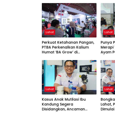
Lahat
Lahat
Perkuat Ketahanan Pangan,
Punya 
PTBA Perkenalkan Kalium
Merapi
Humat ‘BA Grow’ di
Ayam P
Inagritech 2026
Lahat
Lahat
Kasus Anak Mutilasi Ibu
Bongkar
Kandung Segera
Lahat,
Disidangkan, Ancaman
Dimula
Hukuman Mati Mengintai
Muncul