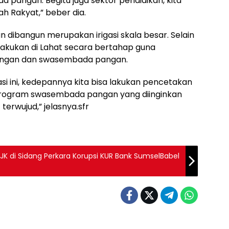
pangan. Begitu juga sektor pendidikan, kita
h Rakyat,” beber dia.
kan dibangun merupakan irigasi skala besar. Selain
dilakukan di Lahat secara bertahap guna
ngan dan swasembada pangan.
 ini, kedepannya kita bisa lakukan pencetakan
program swasembada pangan yang diinginkan
erwujud,” jelasnya.sfr
 OJK di Sidang Perkara Korupsi KUR Bank SumselBabel