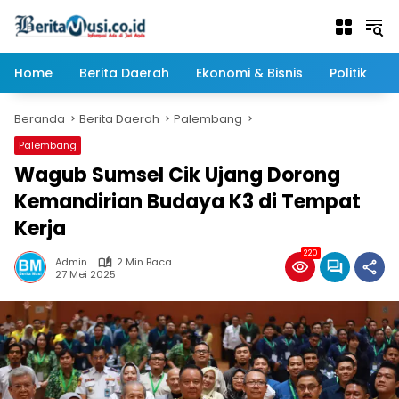
Langsung
ke
konten
Home
Berita Daerah
Ekonomi & Bisnis
Politik
Beranda
Berita Daerah
Palembang
Palembang
Wagub Sumsel Cik Ujang Dorong
Kemandirian Budaya K3 di Tempat
Kerja
220
Admin
2 Min Baca
27 Mei 2025