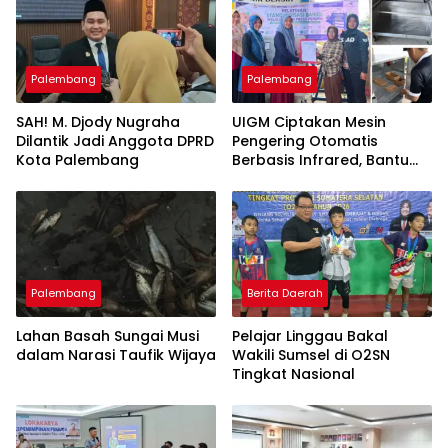
Palembang
Palembang
SAH! M. Djody Nugraha
UIGM Ciptakan Mesin
Dilantik Jadi Anggota DPRD
Pengering Otomatis
Kota Palembang
Berbasis Infrared, Bantu
Perajin Eceng Gondok di
Pulau Kemaro
Palembang
Berita Daerah
Lahan Basah Sungai Musi
Pelajar Linggau Bakal
dalam Narasi Taufik Wijaya
Wakili Sumsel di O2SN
Tingkat Nasional