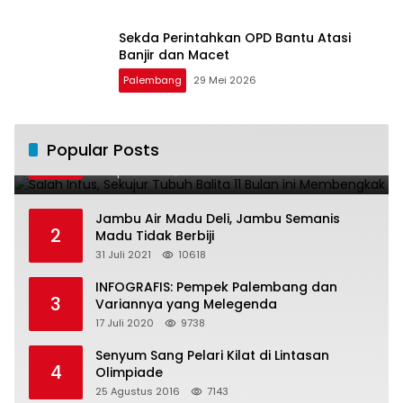
Sekda Perintahkan OPD Bantu Atasi
Banjir dan Macet
Palembang
29 Mei 2026
Salah Infus, Sekujur Tubuh Balita 11 Bulan
Popular Posts
1
ini Membengkak
28 April 2016
11027
Jambu Air Madu Deli, Jambu Semanis
2
Madu Tidak Berbiji
31 Juli 2021
10618
INFOGRAFIS: Pempek Palembang dan
3
Variannya yang Melegenda
17 Juli 2020
9738
Senyum Sang Pelari Kilat di Lintasan
4
Olimpiade
25 Agustus 2016
7143