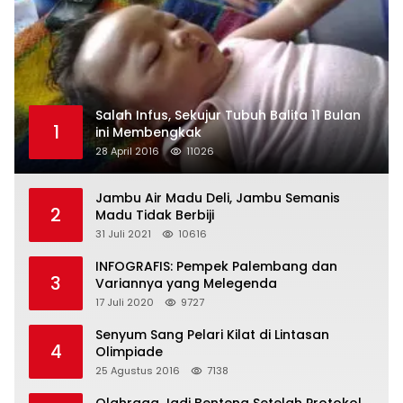
Salah Infus, Sekujur Tubuh Balita 11 Bulan
1
ini Membengkak
28 April 2016
11026
Jambu Air Madu Deli, Jambu Semanis
2
Madu Tidak Berbiji
31 Juli 2021
10616
INFOGRAFIS: Pempek Palembang dan
3
Variannya yang Melegenda
17 Juli 2020
9727
Senyum Sang Pelari Kilat di Lintasan
4
Olimpiade
25 Agustus 2016
7138
Olahraga Jadi Benteng Setelah Protokol