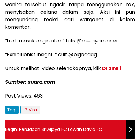
wanita tersebut ngacir tanpa menggunakan rok,
menyisakan celana dalam saja. Aksi ini pun
mengundang reaksi dari warganet di kolom
komentar.
“ti ati masuk angin ntar'” tulis @mie.ayam.ricer.
“Exhibitionist insight .” cuit @bigbadag.
Untuk melihat video selengkapnya, klik
DI SINI !
Sumber: suara.com
Post Views:
463
Tag:
Viral
Begini Persiapan Sriwijaya FC Lawan David FC