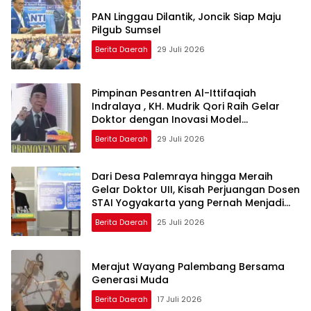
PAN Linggau Dilantik, Joncik Siap Maju
Pilgub Sumsel
Berita Daerah
29 Juli 2026
Pimpinan Pesantren Al-Ittifaqiah
Indralaya , KH. Mudrik Qori Raih Gelar
Doktor dengan Inovasi Model
Pembelajaran Nagham Al-Qur’an di UMM
Berita Daerah
29 Juli 2026
Dari Desa Palemraya hingga Meraih
Gelar Doktor UII, Kisah Perjuangan Dosen
STAI Yogyakarta yang Pernah Menjadi
Driver Taksi Online
Berita Daerah
25 Juli 2026
Merajut Wayang Palembang Bersama
Generasi Muda
Berita Daerah
17 Juli 2026