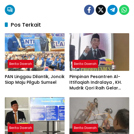
Pos Terkait
Berita Daerah
Berita Daerah
PAN Linggau Dilantik, Joncik
Pimpinan Pesantren Al-
Siap Maju Pilgub Sumsel
Ittifaqiah Indralaya , KH.
Mudrik Qori Raih Gelar
Doktor dengan Inovasi
Model Pembelajaran
Nagham Al-Qur’an di UMM
Berita Daerah
Berita Daerah