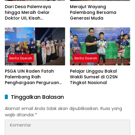
Dari Desa Palemraya
Merajut Wayang
hingga Meraih Gelar
Palembang Bersama
Doktor UII, Kisah
Generasi Muda
Perjuangan Dosen STAI
Yogyakarta yang Pernah
Menjadi Driver Taksi Online
Berita Daerah
Berita Daerah
PSGA UIN Raden Fatah
Pelajar Linggau Bakal
Palembang Raih
Wakili Sumsel di O2SN
Penghargaan Perguruan
Tingkat Nasional
Tinggi Responsif Gender
Peringkat Pratama
Tinggalkan Balasan
Alamat email Anda tidak akan dipublikasikan.
Ruas yang
wajib ditandai
*