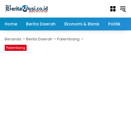
Langsung
ke
konten
Home
Berita Daerah
Ekonomi & Bisnis
Politik
Beranda
Berita Daerah
Palembang
Palembang