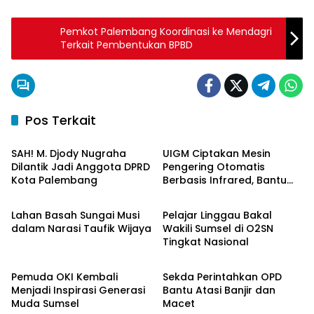
Pemkot Palembang Koordinasi ke Mendagri
Terkait Pembentukan BPBD
Pos Terkait
Palembang
Palembang
SAH! M. Djody Nugraha
UIGM Ciptakan Mesin
Dilantik Jadi Anggota DPRD
Pengering Otomatis
Kota Palembang
Berbasis Infrared, Bantu
Palembang
Berita Daerah
Perajin Eceng Gondok di
Pulau Kemaro
Lahan Basah Sungai Musi
Pelajar Linggau Bakal
dalam Narasi Taufik Wijaya
Wakili Sumsel di O2SN
Tingkat Nasional
OKI Maju Bersama
Palembang
Pemuda OKI Kembali
Sekda Perintahkan OPD
Menjadi Inspirasi Generasi
Bantu Atasi Banjir dan
Muda Sumsel
Macet