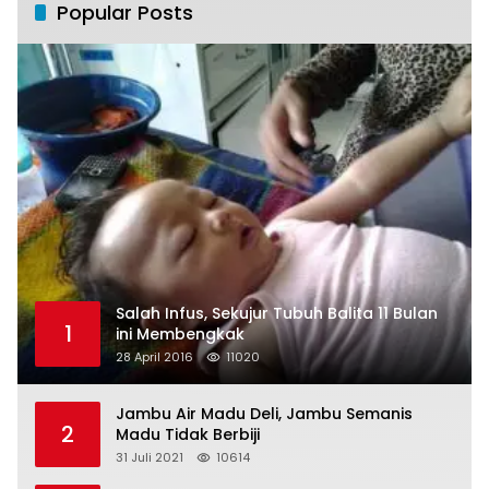
Popular Posts
Salah Infus, Sekujur Tubuh Balita 11 Bulan
1
ini Membengkak
28 April 2016
11020
Jambu Air Madu Deli, Jambu Semanis
2
Madu Tidak Berbiji
31 Juli 2021
10614