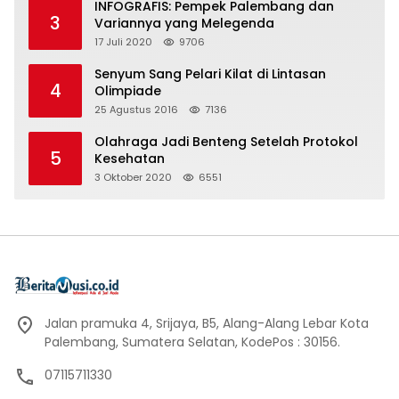
INFOGRAFIS: Pempek Palembang dan
3
Variannya yang Melegenda
17 Juli 2020
9706
Senyum Sang Pelari Kilat di Lintasan
4
Olimpiade
25 Agustus 2016
7136
Olahraga Jadi Benteng Setelah Protokol
5
Kesehatan
3 Oktober 2020
6551
Jalan pramuka 4, Srijaya, B5, Alang-Alang Lebar Kota
Palembang, Sumatera Selatan, KodePos : 30156.
07115711330