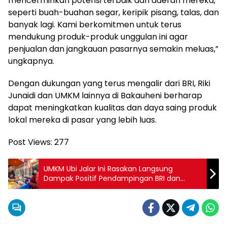
mencerminkan potensi terbaik dari daerah mereka,
seperti buah-buahan segar, keripik pisang, talas, dan
banyak lagi. Kami berkomitmen untuk terus
mendukung produk-produk unggulan ini agar
penjualan dan jangkauan pasarnya semakin meluas,”
ungkapnya.
Dengan dukungan yang terus mengalir dari BRI, Riki
Junaidi dan UMKM lainnya di Bakauheni berharap
dapat meningkatkan kualitas dan daya saing produk
lokal mereka di pasar yang lebih luas.
Post Views:
277
UMKM Ubi Jalar Ini Rasakan Langsung
Dampak Positif Pendampingan BRI dan
Manfaat Desa BRILiaN