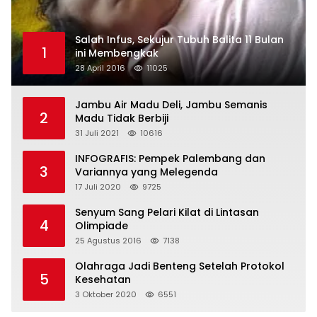
Salah Infus, Sekujur Tubuh Balita 11 Bulan
1
ini Membengkak
28 April 2016
11025
Jambu Air Madu Deli, Jambu Semanis
2
Madu Tidak Berbiji
31 Juli 2021
10616
INFOGRAFIS: Pempek Palembang dan
3
Variannya yang Melegenda
17 Juli 2020
9725
Senyum Sang Pelari Kilat di Lintasan
4
Olimpiade
25 Agustus 2016
7138
Olahraga Jadi Benteng Setelah Protokol
5
Kesehatan
3 Oktober 2020
6551