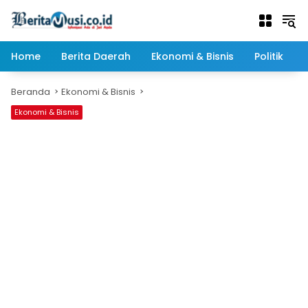
Langsung
ke
konten
Home
Berita Daerah
Ekonomi & Bisnis
Politik
Beranda
Ekonomi & Bisnis
Ekonomi & Bisnis