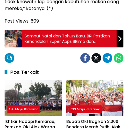
tidak khawatir lagi dengan kebutuhan makan siang
mereka,” katanya. (*)
Post Views:
609
Sambut Natal dan Tahun Baru, BRI Pastikan
Kehandalan Super Apps BRImo dan
Optimalkan Layanan 721 Ribu E-Channel
Pos Terkait
OKI Maju Bersama
OKI Maju Bersama
Ikhtiar Hadapi Kemarau,
Bupati OKI Bagikan 3.000
Pemkab OKI Ajak Warga
Bendera Merah Putih, Ajak