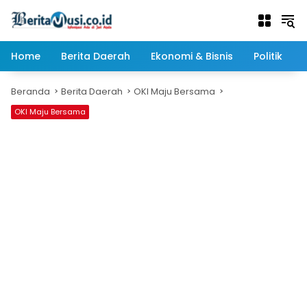
Langsung
ke
konten
Home
Berita Daerah
Ekonomi & Bisnis
Politik
Beranda
Berita Daerah
OKI Maju Bersama
OKI Maju Bersama