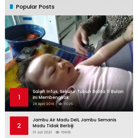
Popular Posts
Salah Infus, Sekujur Tubuh Balita 11 Bulan
1
ini Membengkak
28 April 2016
11025
Jambu Air Madu Deli, Jambu Semanis
2
Madu Tidak Berbiji
31 Juli 2021
10616