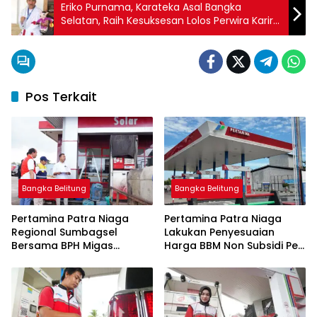
Eriko Purnama, Karateka Asal Bangka
Selatan, Raih Kesuksesan Lolos Perwira Karir
TNI AD 2024
Pos Terkait
Bangka Belitung
Bangka Belitung
Pertamina Patra Niaga
Pertamina Patra Niaga
Regional Sumbagsel
Lakukan Penyesuaian
Bersama BPH Migas
Harga BBM Non Subsidi Per
Perkuat Pengawasan
1 Juli 2026
Penyaluran BBM Subsidi
bagi Nelayan melalui
Aplikasi XSTAR