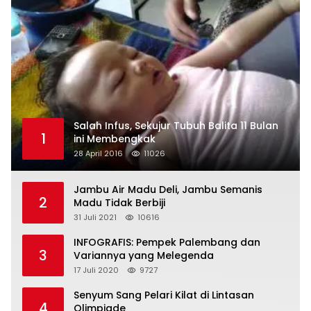
Salah Infus, Sekujur Tubuh Balita 11 Bulan
1
ini Membengkak
28 April 2016
11026
Jambu Air Madu Deli, Jambu Semanis
2
Madu Tidak Berbiji
31 Juli 2021
10616
INFOGRAFIS: Pempek Palembang dan
3
Variannya yang Melegenda
17 Juli 2020
9727
Senyum Sang Pelari Kilat di Lintasan
4
Olimpiade