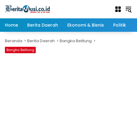
Langsung
ke
konten
Home
Berita Daerah
Ekonomi & Bisnis
Politik
Beranda
Berita Daerah
Bangka Belitung
Bangka Belitung