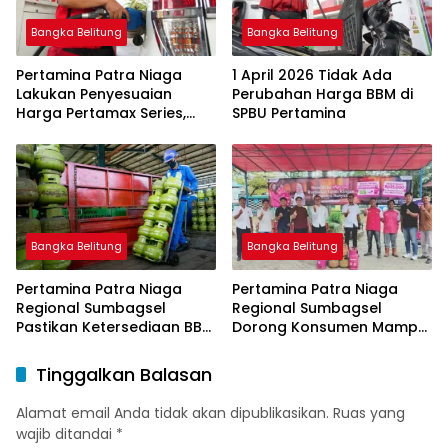
Bangka Belitung
Bangka Belitung
Pertamina Patra Niaga
1 April 2026 Tidak Ada
Lakukan Penyesuaian
Perubahan Harga BBM di
Harga Pertamax Series,
SPBU Pertamina
Harga Pertalite dan Solar
Subsidi Tetap
Bangka Belitung
Bangka Belitung
Pertamina Patra Niaga
Pertamina Patra Niaga
Regional Sumbagsel
Regional Sumbagsel
Pastikan Ketersediaan BBM
Dorong Konsumen Mampu
dan LPG pada Masa
Beralih ke Bright Gas
Ramadan dan Menjelang
Melalui Program Trade In
Tinggalkan Balasan
Idulfitri
di Belitung Timur
Alamat email Anda tidak akan dipublikasikan.
Ruas yang
wajib ditandai
*