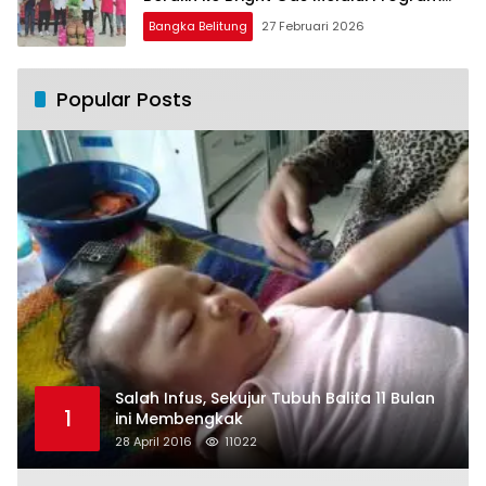
Trade In di Belitung Timur
Bangka Belitung
27 Februari 2026
Popular Posts
Salah Infus, Sekujur Tubuh Balita 11 Bulan
1
ini Membengkak
28 April 2016
11022