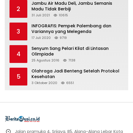
Jambu Air Madu Deli, Jambu Semanis
2
Madu Tidak Berbiji
31 Juli 2021
10615
INFOGRAFIS: Pempek Palembang dan
3
Variannya yang Melegenda
17 Juli 2020
9719
Senyum Sang Pelari Kilat di Lintasan
4
Olimpiade
25 Agustus 2016
7138
Olahraga Jadi Benteng Setelah Protokol
5
Kesehatan
3 Oktober 2020
6551
Jalan pramuka 4, Srijaya, B5, Alang-Alang Lebar Kota