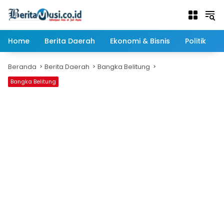
Langsung
ke
konten
Home
Berita Daerah
Ekonomi & Bisnis
Politik
Beranda
Berita Daerah
Bangka Belitung
Bangka Belitung