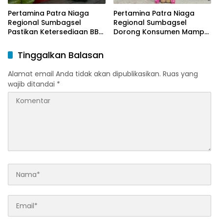
Pertamina Patra Niaga
Pertamina Patra Niaga
Regional Sumbagsel
Regional Sumbagsel
Pastikan Ketersediaan BBM
Dorong Konsumen Mampu
dan LPG pada Masa
Beralih ke Bright Gas
Ramadan dan Menjelang
Melalui Program Trade In
Tinggalkan Balasan
Idulfitri
di Belitung Timur
Alamat email Anda tidak akan dipublikasikan.
Ruas yang
wajib ditandai
*