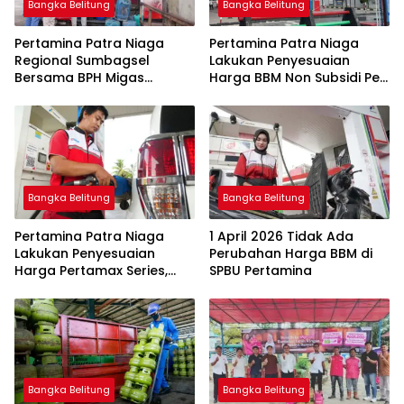
Bangka Belitung
Bangka Belitung
Pertamina Patra Niaga
Pertamina Patra Niaga
Regional Sumbagsel
Lakukan Penyesuaian
Bersama BPH Migas
Harga BBM Non Subsidi Per
Perkuat Pengawasan
1 Juli 2026
Penyaluran BBM Subsidi
bagi Nelayan melalui
Aplikasi XSTAR
Bangka Belitung
Bangka Belitung
Pertamina Patra Niaga
1 April 2026 Tidak Ada
Lakukan Penyesuaian
Perubahan Harga BBM di
Harga Pertamax Series,
SPBU Pertamina
Harga Pertalite dan Solar
Subsidi Tetap
Bangka Belitung
Bangka Belitung