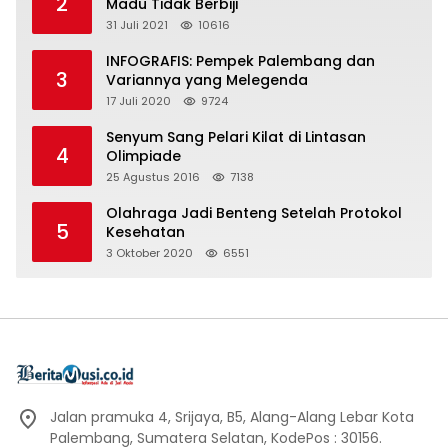
2
Madu Tidak Berbiji
31 Juli 2021
10616
INFOGRAFIS: Pempek Palembang dan
3
Variannya yang Melegenda
17 Juli 2020
9724
Senyum Sang Pelari Kilat di Lintasan
4
Olimpiade
25 Agustus 2016
7138
Olahraga Jadi Benteng Setelah Protokol
5
Kesehatan
3 Oktober 2020
6551
Jalan pramuka 4, Srijaya, B5, Alang-Alang Lebar Kota
Palembang, Sumatera Selatan, KodePos : 30156.