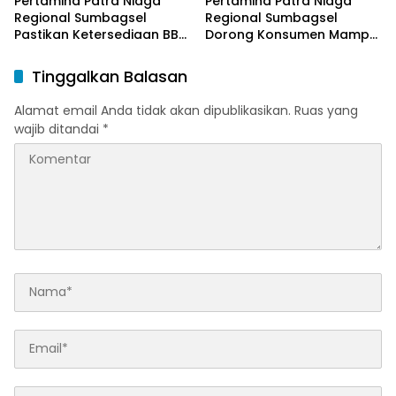
Pertamina Patra Niaga
Pertamina Patra Niaga
Regional Sumbagsel
Regional Sumbagsel
Pastikan Ketersediaan BBM
Dorong Konsumen Mampu
dan LPG pada Masa
Beralih ke Bright Gas
Ramadan dan Menjelang
Melalui Program Trade In
Tinggalkan Balasan
Idulfitri
di Belitung Timur
Alamat email Anda tidak akan dipublikasikan.
Ruas yang
wajib ditandai
*