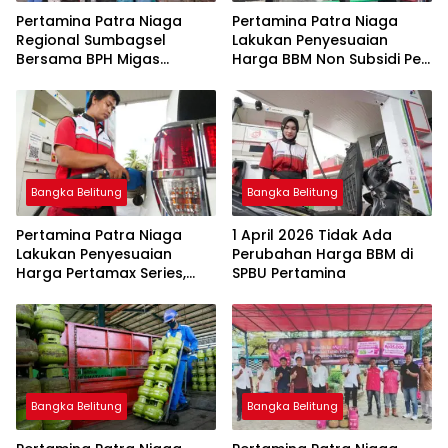
Pertamina Patra Niaga
Pertamina Patra Niaga
Regional Sumbagsel
Lakukan Penyesuaian
Bersama BPH Migas
Harga BBM Non Subsidi Per
Perkuat Pengawasan
1 Juli 2026
Penyaluran BBM Subsidi
bagi Nelayan melalui
Aplikasi XSTAR
Bangka Belitung
Bangka Belitung
Pertamina Patra Niaga
1 April 2026 Tidak Ada
Lakukan Penyesuaian
Perubahan Harga BBM di
Harga Pertamax Series,
SPBU Pertamina
Harga Pertalite dan Solar
Subsidi Tetap
Bangka Belitung
Bangka Belitung