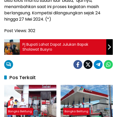
bisa lolos final itu sudah luar biasa,” ujarnya,
menambahkan saat ini proses kegiatan masih
berlangsung. Kompetisi dilangsungkan sejak 24
hingga 27 Mei 2024. (*)
Post Views:
302
Pj Bupati Lahat Dapat Julukan Bapak
Sholawat Busyro
Pos Terkait
Bangka Belitung
Bangka Belitung