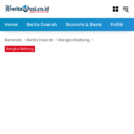
Langsung
ke
konten
Home
Berita Daerah
Ekonomi & Bisnis
Politik
Beranda
Berita Daerah
Bangka Belitung
Bangka Belitung