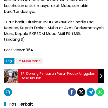
kesehatan untuk masyarakat Muba semakin
baik,”tandasnya.
Turut hadir, Direktur RSUD Sekayu dr Sharlie Esa
Kenney, Kepala Dinkes Muba dr Azmi Dariusmansyah
Mars, Kepala BKPSDM Muba Aidil Fitri MSi.
(Endang S)
Post Views:
364
Tag:
Muba terkini
BRI Dorong Perluasan Pasar Produk Unggulan
Desa BRILian
Pos Terkait