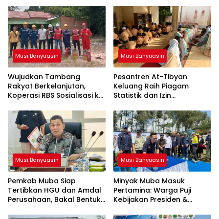
Musi Banyuasin
Musi Banyuasin
Wujudkan Tambang
Pesantren At-Tibyan
Rakyat Berkelanjutan,
Keluang Raih Piagam
Koperasi RBS Sosialisasi ke
Statistik dan Izin
Pemilik Sumur Soal K3 dan
Operasional Resmi dari
GEP
Kemenag RI
Musi Banyuasin
Musi Banyuasin
Pemkab Muba Siap
Minyak Muba Masuk
Tertibkan HGU dan Amdal
Pertamina: Warga Puji
Perusahaan, Bakal Bentuk
Kebijakan Presiden &
Tim Khusus
Menteri ESDM