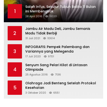
Salah Infus, Sekujur Tubuh Balita 11 Bulan
1
ini Membengkak
28 April 2016
11020
Jambu Air Madu Deli, Jambu Semanis
2
Madu Tidak Berbiji
31 Juli 2021
10614
INFOGRAFIS: Pempek Palembang dan
3
Variannya yang Melegenda
17 Juli 2020
9701
Senyum Sang Pelari Kilat di Lintasan
4
Olimpiade
25 Agustus 2016
7136
Olahraga Jadi Benteng Setelah Protokol
5
Kesehatan
3 Oktober 2020
6551