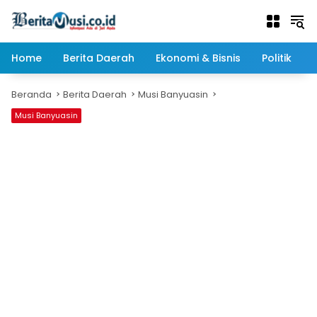
Langsung
ke
konten
Home
Berita Daerah
Ekonomi & Bisnis
Politik
Beranda
Berita Daerah
Musi Banyuasin
Musi Banyuasin