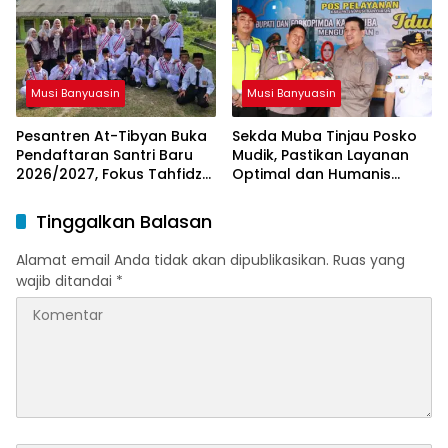
Musi Banyuasin
Musi Banyuasin
Pesantren At-Tibyan Buka
Sekda Muba Tinjau Posko
Pendaftaran Santri Baru
Mudik, Pastikan Layanan
2026/2027, Fokus Tahfidz
Optimal dan Humanis
dan Karakter Islami
untuk Pemudik
Tinggalkan Balasan
Alamat email Anda tidak akan dipublikasikan.
Ruas yang
wajib ditandai
*