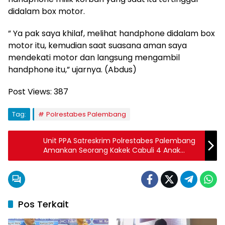
didalam box motor.
” Ya pak saya khilaf, melihat handphone didalam box
motor itu, kemudian saat suasana aman saya
mendekati motor dan langsung mengambil
handphone itu,” ujarnya. (Abdus)
Post Views:
387
Tag:
Polrestabes Palembang
Unit PPA Satreskrim Polrestabes Palembang
Amankan Seorang Kakek Cabuli 4 Anak
Dibawah Umur
Pos Terkait