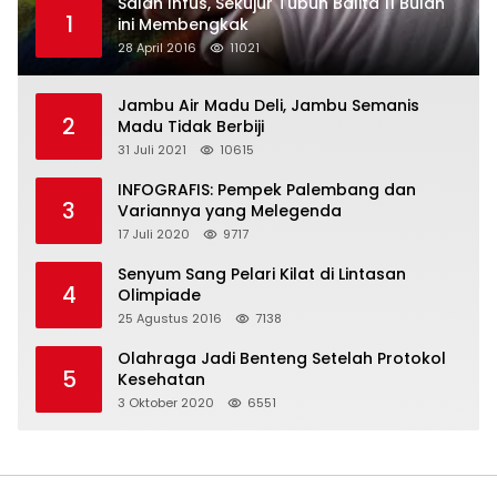
Salah Infus, Sekujur Tubuh Balita 11 Bulan
1
ini Membengkak
28 April 2016
11021
Jambu Air Madu Deli, Jambu Semanis
2
Madu Tidak Berbiji
31 Juli 2021
10615
INFOGRAFIS: Pempek Palembang dan
3
Variannya yang Melegenda
17 Juli 2020
9717
Senyum Sang Pelari Kilat di Lintasan
4
Olimpiade
25 Agustus 2016
7138
Olahraga Jadi Benteng Setelah Protokol
5
Kesehatan
3 Oktober 2020
6551