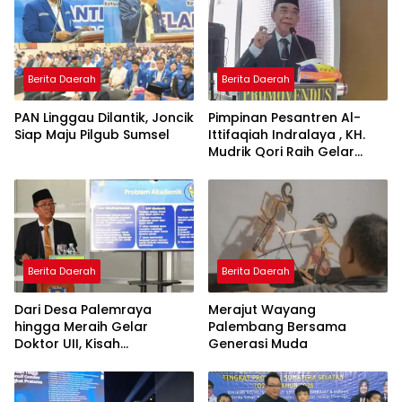
Berita Daerah
Berita Daerah
PAN Linggau Dilantik, Joncik
Pimpinan Pesantren Al-
Siap Maju Pilgub Sumsel
Ittifaqiah Indralaya , KH.
Mudrik Qori Raih Gelar
Doktor dengan Inovasi
Model Pembelajaran
Nagham Al-Qur’an di UMM
Berita Daerah
Berita Daerah
Dari Desa Palemraya
Merajut Wayang
hingga Meraih Gelar
Palembang Bersama
Doktor UII, Kisah
Generasi Muda
Perjuangan Dosen STAI
Yogyakarta yang Pernah
Menjadi Driver Taksi Online