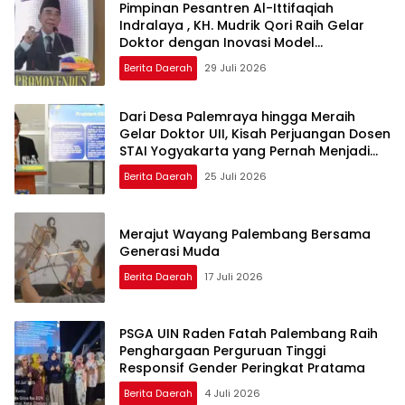
Pimpinan Pesantren Al-Ittifaqiah
Indralaya , KH. Mudrik Qori Raih Gelar
Doktor dengan Inovasi Model
Pembelajaran Nagham Al-Qur’an di UMM
Berita Daerah
29 Juli 2026
Dari Desa Palemraya hingga Meraih
Gelar Doktor UII, Kisah Perjuangan Dosen
STAI Yogyakarta yang Pernah Menjadi
Driver Taksi Online
Berita Daerah
25 Juli 2026
Merajut Wayang Palembang Bersama
Generasi Muda
Berita Daerah
17 Juli 2026
PSGA UIN Raden Fatah Palembang Raih
Penghargaan Perguruan Tinggi
Responsif Gender Peringkat Pratama
Berita Daerah
4 Juli 2026