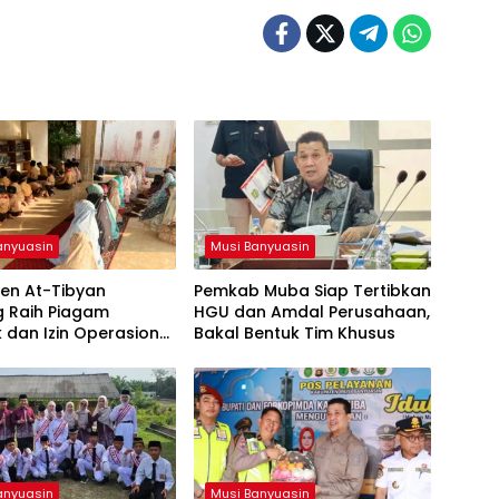
anyuasin
Musi Banyuasin
en At-Tibyan
Pemkab Muba Siap Tertibkan
g Raih Piagam
HGU dan Amdal Perusahaan,
ik dan Izin Operasional
Bakal Bentuk Tim Khusus
ari Kemenag RI
anyuasin
Musi Banyuasin