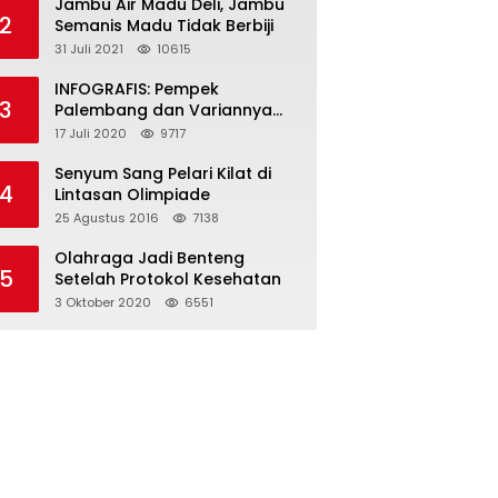
Jambu Air Madu Deli, Jambu
2
Semanis Madu Tidak Berbiji
31 Juli 2021
10615
INFOGRAFIS: Pempek
3
Palembang dan Variannya
yang Melegenda
17 Juli 2020
9717
Senyum Sang Pelari Kilat di
4
Lintasan Olimpiade
25 Agustus 2016
7138
Olahraga Jadi Benteng
5
Setelah Protokol Kesehatan
3 Oktober 2020
6551