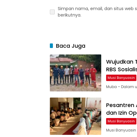
Simpan nama, email, dan situs web 
berikutnya.
Baca Juga
Wujudkan T
RBS Sosiali
Musi Banyuasin
Muba – Dalam u
Pesantren 
dan Izin O
Musi Banyuasin
Musi Banyuasin