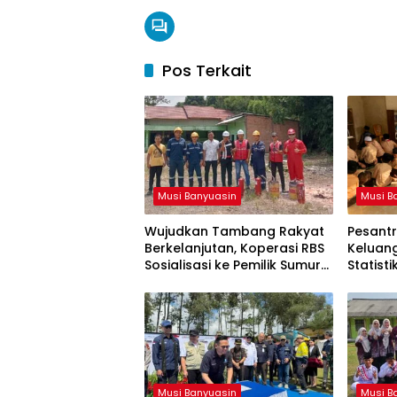
Pos Terkait
Musi Banyuasin
Musi B
Wujudkan Tambang Rakyat
Pesantr
Berkelanjutan, Koperasi RBS
Keluan
Sosialisasi ke Pemilik Sumur
Statist
Soal K3 dan GEP
Resmi d
Musi Banyuasin
Musi B