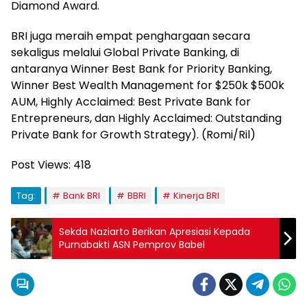
Diamond Award.
BRI juga meraih empat penghargaan secara
sekaligus melalui Global Private Banking, di
antaranya Winner Best Bank for Priority Banking,
Winner Best Wealth Management for $250k $500k
AUM, Highly Acclaimed: Best Private Bank for
Entrepreneurs, dan Highly Acclaimed: Outstanding
Private Bank for Growth Strategy). (Romi/Ril)
Post Views:
418
Tag:
Bank BRI
BBRI
Kinerja BRI
Sekda Naziarto Berikan Apresiasi Kepada
Purnabakti ASN Pemprov Babel