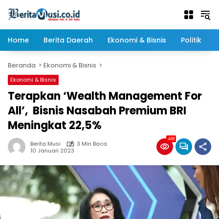
Langsung
ke
konten
Home
Berita Daerah
Ekonomi & Bisnis
Politik
Beranda
Ekonomi & Bisnis
Ekonomi & Bisnis
Terapkan ‘Wealth Management For
All’, Bisnis Nasabah Premium BRI
Meningkat 22,5%
418
Berita Musi
3 Min Baca
10 Januari 2023