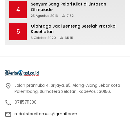
Senyum Sang Pelari Kilat di Lintasan
4
Olimpiade
25 Agustus 2016
7132
Olahraga Jadi Benteng Setelah Protokol
5
Kesehatan
3 Oktober 2020
6545
Jalan pramuka 4, Srijaya, B5, Alang-Alang Lebar Kota
Palembang, Sumatera Selatan, KodePos : 30156.
07115711330
redaksi.beritamusi@gmail.com