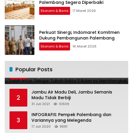
Palembang Segera Diperbaiki
Ekonomi & Bisnis
17 Maret 2026
Perkuat Sinergi, Indomaret Komitmen
Dukung Pembangunan Palembang
Ekonomi & Bisnis
16 Maret 2026
Salah Infus, Sekujur Tubuh Balita 11 Bulan
Popular Posts
1
ini Membengkak
28 April 2016
11015
Jambu Air Madu Deli, Jambu Semanis
2
Madu Tidak Berbiji
31 Juli 2021
10609
INFOGRAFIS: Pempek Palembang dan
3
Variannya yang Melegenda
17 Juli 2020
9681