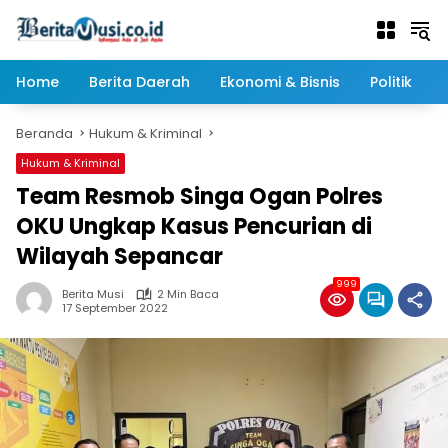
Langsung
ke
konten
Home
Berita Daerah
Ekonomi & Bisnis
Politik
Beranda
Hukum & Kriminal
Hukum & Kriminal
Team Resmob Singa Ogan Polres
OKU Ungkap Kasus Pencurian di
Wilayah Sepancar
999
Berita Musi
2 Min Baca
17 September 2022