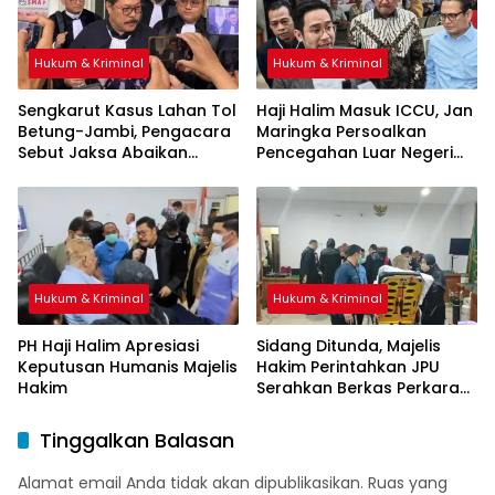
Hukum & Kriminal
Hukum & Kriminal
Sengkarut Kasus Lahan Tol
Haji Halim Masuk ICCU, Jan
Betung-Jambi, Pengacara
Maringka Persoalkan
Sebut Jaksa Abaikan
Pencegahan Luar Negeri
Mekanisme Administrasi
oleh Jaksa
PSN
Hukum & Kriminal
Hukum & Kriminal
PH Haji Halim Apresiasi
Sidang Ditunda, Majelis
Keputusan Humanis Majelis
Hakim Perintahkan JPU
Hakim
Serahkan Berkas Perkara
Haji Halim
Tinggalkan Balasan
Alamat email Anda tidak akan dipublikasikan.
Ruas yang