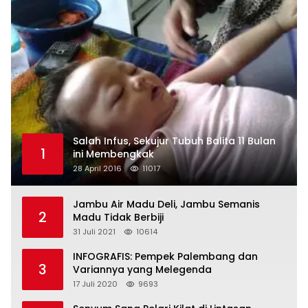
Salah Infus, Sekujur Tubuh Balita 11 Bulan
1
ini Membengkak
28 April 2016
11017
Jambu Air Madu Deli, Jambu Semanis
2
Madu Tidak Berbiji
31 Juli 2021
10614
INFOGRAFIS: Pempek Palembang dan
3
Variannya yang Melegenda
17 Juli 2020
9693