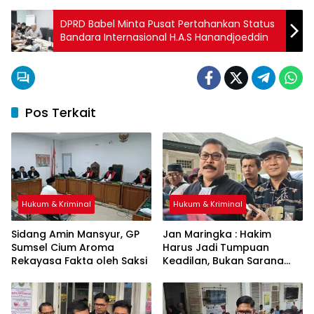
DPRD Babel Minta Pusat Pertahankan Status
Bandara Internasional H.A.S Hanandjoeddin
Pos Terkait
Hukum & Kriminal
Hukum & Kriminal
Sidang Amin Mansyur, GP
Jan Maringka : Hakim
Sumsel Cium Aroma
Harus Jadi Tumpuan
Rekayasa Fakta oleh Saksi
Keadilan, Bukan Sarana
Pembenaran Ketidakadilan