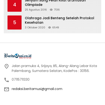
Senyum Sang Pelari Kilat di Lintasan
4
Olimpiade
25 Agustus 2016
7136
Olahraga Jadi Benteng Setelah Protokol
5
Kesehatan
3 Oktober 2020
6549
Jalan pramuka 4, Srijaya, B5, Alang-Alang Lebar Kota
Palembang, Sumatera Selatan, KodePos : 30156.
07115711330
redaksi.beritamusi@gmail.com