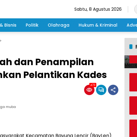
Sabtu, 8 Agustus 2026
& Bisnis
Politik
Olahraga
Hukum & Kriminal
Adve
wah dan Penampilan
hkan Pelantikan Kades
473
arga muba
asyarakat Kecamatan Bayung Lencir (BayLen)