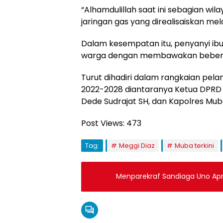
“Alhamdulillah saat ini sebagian wil
jaringan gas yang direalisaiskan mel
Dalam kesempatan itu, penyanyi ib
warga dengan membawakan beberapa
Turut dihadiri dalam rangkaian pela
2022-2028 diantaranya Ketua DPRD
Dede Sudrajat SH, dan Kapolres Mub
Post Views:
473
Tag:
Meggi Diaz
Muba terkini
Menparekraf Sandiaga Uno Ap