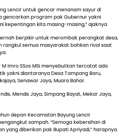
ung Lencir untuk gencar menanam sayur di
ta gencarkan program pak Gubernur yakni
i kepentingan kita masing-masing,” ajaknya
 pernah berpikir untuk merombak perangkat desa,
k dan rangkul semua masyarakat bahkan rival saat
ya.
r M Imro SSos MSi menyebutkan tercatat ada
tik yakni diantaranya Desa Tampang Baru,
ukajaya, Senawar Jaya, Muara Bahar.
ndis, Mendis Jaya, Simpang Bayat, Mekar Jaya,
ahun depan Kecamatan Bayung Lencir
pengangkut sampah. “Semoga kebersihan di
an yang diberikan pak Bupati Apriyadi,” harapnya.