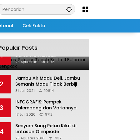
torial
Cek Fakta
Popular Posts
Salah Infus, Sekujur Tubuh
1
Balita 11 Bulan ini
Membengkak
28 April 2016
11021
Jambu Air Madu Deli, Jambu
2
Semanis Madu Tidak Berbiji
31 Juli 2021
10614
INFOGRAFIS: Pempek
3
Palembang dan Variannya
yang Melegenda
17 Juli 2020
9712
Senyum Sang Pelari Kilat di
4
Lintasan Olimpiade
25 Agustus 2016
7137