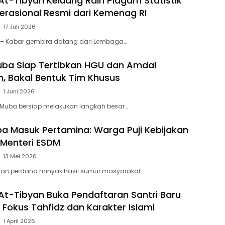
At-Tibyan Keluang Raih Piagam Statistik
perasional Resmi dari Kemenag RI
17 Juli 2026
 – Kabar gembira datang dari Lembaga…
ba Siap Tertibkan HGU dan Amdal
, Bakal Bentuk Tim Khusus
1 Juni 2026
Muba bersiap melakukan langkah besar…
a Masuk Pertamina: Warga Puji Kebijakan
 Menteri ESDM
13 Mei 2026
man perdana minyak hasil sumur masyarakat…
At-Tibyan Buka Pendaftaran Santri Baru
 Fokus Tahfidz dan Karakter Islami
1 April 2026