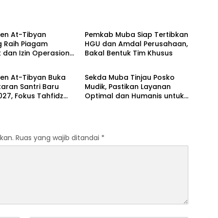
anyuasin
Musi Banyuasin
en At-Tibyan
Pemkab Muba Siap Tertibkan
g Raih Piagam
HGU dan Amdal Perusahaan,
ik dan Izin Operasional
Bakal Bentuk Tim Khusus
anyuasin
Musi Banyuasin
ari Kemenag RI
ren At-Tibyan Buka
Sekda Muba Tinjau Posko
aran Santri Baru
Mudik, Pastikan Layanan
27, Fokus Tahfidz
Optimal dan Humanis untuk
akter Islami
Pemudik
kan.
Ruas yang wajib ditandai
*