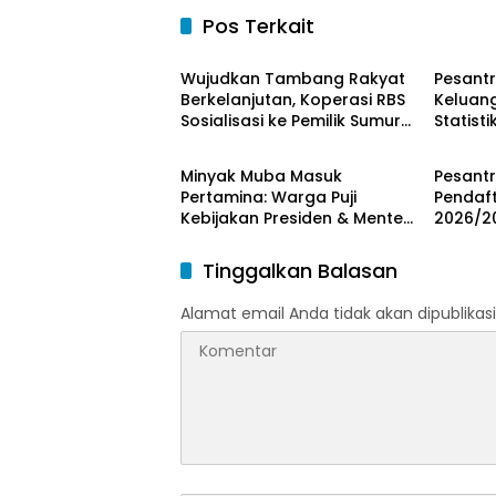
Pos Terkait
Musi Banyuasin
Musi B
Wujudkan Tambang Rakyat
Pesantr
Berkelanjutan, Koperasi RBS
Keluan
Sosialisasi ke Pemilik Sumur
Statist
Musi Banyuasin
Musi B
Soal K3 dan GEP
Resmi d
Minyak Muba Masuk
Pesant
Pertamina: Warga Puji
Pendaft
Kebijakan Presiden & Menteri
2026/20
ESDM
dan Kar
Tinggalkan Balasan
Alamat email Anda tidak akan dipublikasi