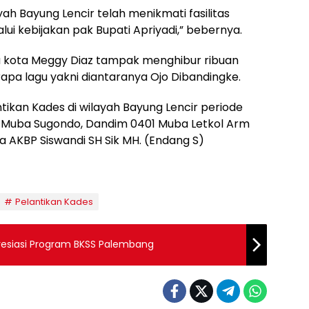
ayah Bayung Lencir telah menikmati fasilitas
alui kebijakan pak Bupati Apriyadi,” bebernya.
u kota Meggy Diaz tampak menghibur ribuan
 lagu yakni diantaranya Ojo Dibandingke.
ntikan Kades di wilayah Bayung Lencir periode
 Muba Sugondo, Dandim 0401 Muba Letkol Arm
a AKBP Siswandi SH Sik MH. (Endang S)
Pelantikan Kades
resiasi Program BKSS Palembang