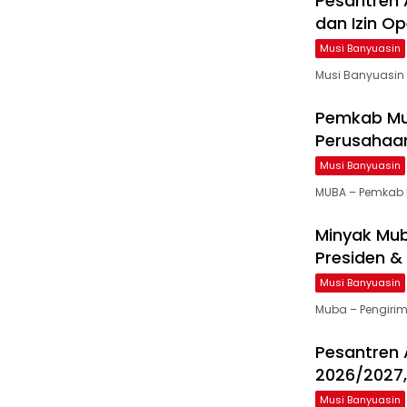
Pesantren 
dan Izin O
Musi Banyuasin
Musi Banyuasin
Pemkab Mu
Perusahaan
Musi Banyuasin
MUBA – Pemkab 
Minyak Mub
Presiden &
Musi Banyuasin
Muba – Pengiri
Pesantren 
2026/2027,
Musi Banyuasin