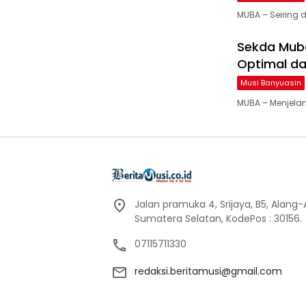
MUBA – Seiring 
Sekda Muba
Optimal d
Musi Banyuasin
MUBA – Menjelang
Jalan pramuka 4, Srijaya, B5, Alang
Sumatera Selatan, KodePos : 30156.
07115711330
redaksi.beritamusi@gmail.com