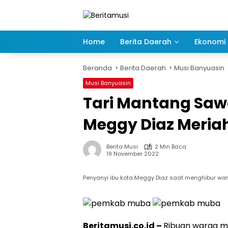
Langsung
ke
konten
Home
Berita Daerah
Ekonomi 
Beranda
Berita Daerah
Musi Banyuasin
Musi Banyuasin
Tari Mantang Sa
Meggy Diaz Meria
Berita Musi
2 Min Baca
19 November 2022
Penyanyi ibu kota Meggy Diaz saat menghibur w
Beritamusi.co.id –
Ribuan warga m