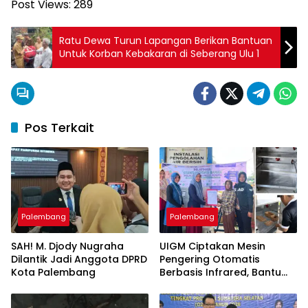
Post Views:
289
Ratu Dewa Turun Lapangan Berikan Bantuan
Untuk Korban Kebakaran di Seberang Ulu 1
Pos Terkait
Palembang
Palembang
SAH! M. Djody Nugraha
UIGM Ciptakan Mesin
Dilantik Jadi Anggota DPRD
Pengering Otomatis
Kota Palembang
Berbasis Infrared, Bantu
Perajin Eceng Gondok di
Pulau Kemaro