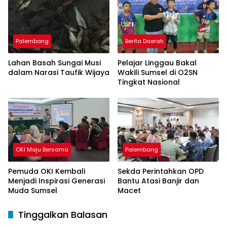
Palembang
Berita Daerah
Lahan Basah Sungai Musi
Pelajar Linggau Bakal
dalam Narasi Taufik Wijaya
Wakili Sumsel di O2SN
Tingkat Nasional
OKI Maju Bersama
Palembang
Pemuda OKI Kembali
Sekda Perintahkan OPD
Menjadi Inspirasi Generasi
Bantu Atasi Banjir dan
Muda Sumsel
Macet
Tinggalkan Balasan