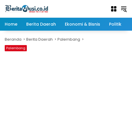
Langsung
ke
konten
Home
Berita Daerah
Ekonomi & Bisnis
Politik
Beranda
Berita Daerah
Palembang
Palembang