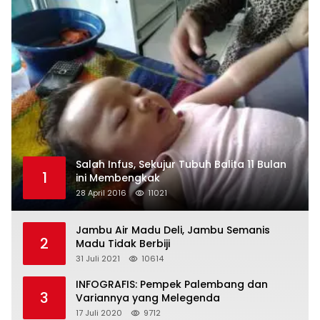
Salah Infus, Sekujur Tubuh Balita 11 Bulan
1
ini Membengkak
28 April 2016
11021
Jambu Air Madu Deli, Jambu Semanis
2
Madu Tidak Berbiji
31 Juli 2021
10614
INFOGRAFIS: Pempek Palembang dan
3
Variannya yang Melegenda
17 Juli 2020
9712