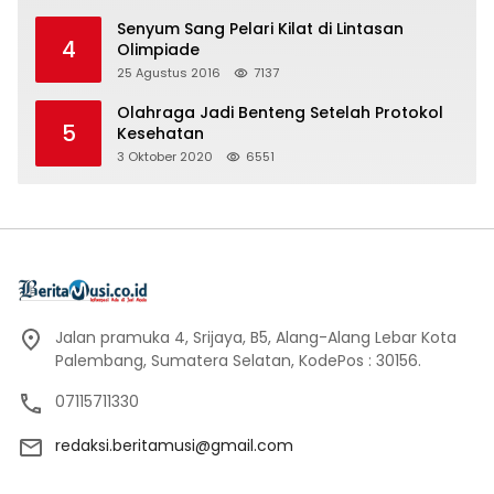
Senyum Sang Pelari Kilat di Lintasan
4
Olimpiade
25 Agustus 2016
7137
Olahraga Jadi Benteng Setelah Protokol
5
Kesehatan
3 Oktober 2020
6551
Jalan pramuka 4, Srijaya, B5, Alang-Alang Lebar Kota
Palembang, Sumatera Selatan, KodePos : 30156.
07115711330
redaksi.beritamusi@gmail.com