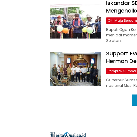
Iskandar S
Mengenalka
OKI Maju Bersa
Bupati Ogan Kome
menjadi momen
Selatan.
Support Eve
Herman De
Pemprov Sumsel
Gubernur Sumsel
nasional Musi R