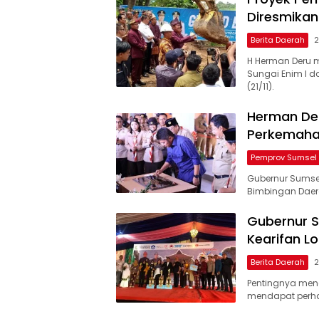
Diresmikan
Berita Daerah
2
H Herman Deru
Sungai Enim I d
(21/11).
Herman Der
Perkemaha
Pemprov Sumsel
Gubernur Sumsel
Bimbingan Daer
Gubernur S
Kearifan Lo
Berita Daerah
2
Pentingnya men
mendapat perhat