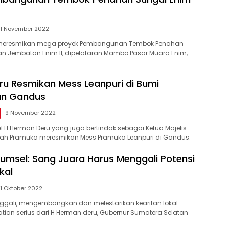
1 November 2022
 meresmikan mega proyek Pembangunan Tembok Penahan
an Jembatan Enim II, dipelataran Mambo Pasar Muara Enim,
u Resmikan Mess Leanpuri di Bumi
n Gandus
9 November 2022
 H Herman Deru yang juga bertindak sebagai Ketua Majelis
ah Pramuka meresmikan Mess Pramuka Leanpuri di Gandus.
umsel: Sang Juara Harus Menggali Potensi
kal
1 Oktober 2022
ggali, mengembangkan dan melestarikan kearifan lokal
ian serius dari H Herman deru, Gubernur Sumatera Selatan