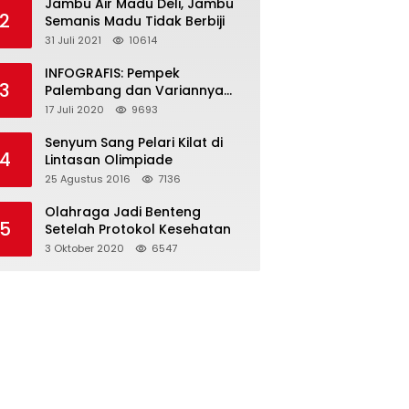
Jambu Air Madu Deli, Jambu
2
Semanis Madu Tidak Berbiji
31 Juli 2021
10614
INFOGRAFIS: Pempek
3
Palembang dan Variannya
yang Melegenda
17 Juli 2020
9693
Senyum Sang Pelari Kilat di
4
Lintasan Olimpiade
25 Agustus 2016
7136
Olahraga Jadi Benteng
5
Setelah Protokol Kesehatan
3 Oktober 2020
6547