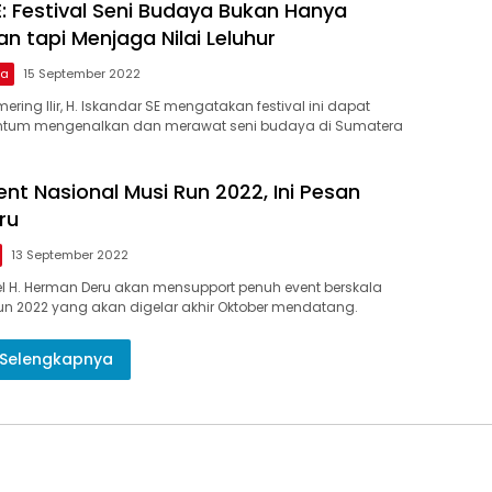
E: Festival Seni Budaya Bukan Hanya
n tapi Menjaga Nilai Leluhur
ma
15 September 2022
ring Ilir, H. Iskandar SE mengatakan festival ini dapat
tum mengenalkan dan merawat seni budaya di Sumatera
nt Nasional Musi Run 2022, Ini Pesan
ru
13 September 2022
 H. Herman Deru akan mensupport penuh event berskala
un 2022 yang akan digelar akhir Oktober mendatang.
Selengkapnya