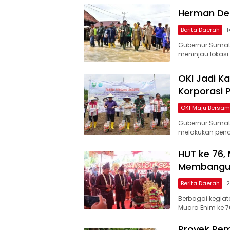
Herman Deru
Berita Daerah
1
Gubernur Sumate
meninjau lokasi
OKI Jadi 
Korporasi 
OKI Maju Bersa
Gubernur Sumate
melakukan pena
HUT ke 76
Membangun
Berita Daerah
2
Berbagai kegia
Muara Enim ke 7
Proyek Pe