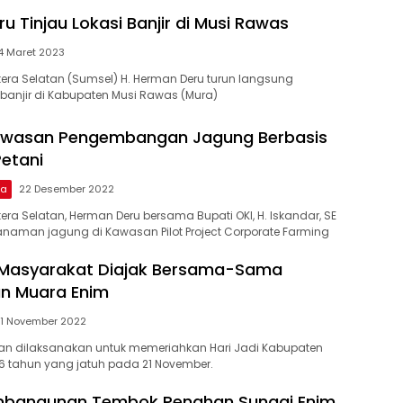
 Tinjau Lokasi Banjir di Musi Rawas
4 Maret 2023
ra Selatan (Sumsel) H. Herman Deru turun langsung
 banjir di Kabupaten Musi Rawas (Mura)
Kawasan Pengembangan Jagung Berbasis
Petani
ma
22 Desember 2022
ra Selatan, Herman Deru bersama Bupati OKI, H. Iskandar, SE
naman jagung di Kawasan Pilot Project Corporate Farming
, Masyarakat Diajak Bersama-Sama
 Muara Enim
1 November 2022
tan dilaksanakan untuk memeriahkan Hari Jadi Kabupaten
6 tahun yang jatuh pada 21 November.
mbangunan Tembok Penahan Sungai Enim