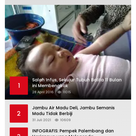
Salah Infus, Sekujur Tubuh Balita 11 Bulan
1
ini Membengkak
28 April 2016
11015
Jambu Air Madu Deli, Jambu Semanis
2
Madu Tidak Berbiji
31 Juli 2021
10609
INFOGRAFIS: Pempek Palembang dan