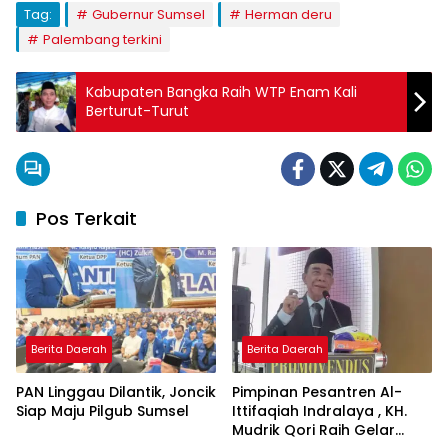
Tag:
Gubernur Sumsel
Herman deru
Palembang terkini
Kabupaten Bangka Raih WTP Enam Kali
Berturut-Turut
Pos Terkait
Berita Daerah
Berita Daerah
PAN Linggau Dilantik, Joncik
Pimpinan Pesantren Al-
Siap Maju Pilgub Sumsel
Ittifaqiah Indralaya , KH.
Mudrik Qori Raih Gelar