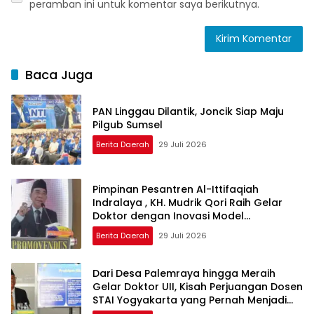
peramban ini untuk komentar saya berikutnya.
Baca Juga
PAN Linggau Dilantik, Joncik Siap Maju
Pilgub Sumsel
Berita Daerah
29 Juli 2026
Pimpinan Pesantren Al-Ittifaqiah
Indralaya , KH. Mudrik Qori Raih Gelar
Doktor dengan Inovasi Model
Pembelajaran Nagham Al-Qur’an di UMM
Berita Daerah
29 Juli 2026
Dari Desa Palemraya hingga Meraih
Gelar Doktor UII, Kisah Perjuangan Dosen
STAI Yogyakarta yang Pernah Menjadi
Driver Taksi Online