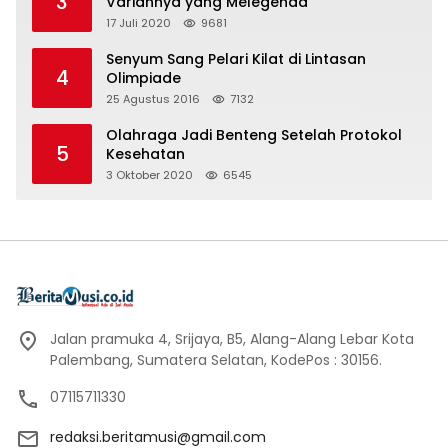
3
Variannya yang Melegenda
17 Juli 2020
9681
Senyum Sang Pelari Kilat di Lintasan
4
Olimpiade
25 Agustus 2016
7132
Olahraga Jadi Benteng Setelah Protokol
5
Kesehatan
3 Oktober 2020
6545
Jalan pramuka 4, Srijaya, B5, Alang-Alang Lebar Kota
Palembang, Sumatera Selatan, KodePos : 30156.
07115711330
redaksi.beritamusi@gmail.com