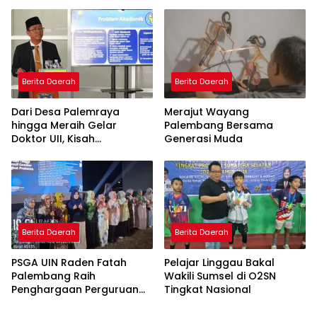
Doktor dengan Inovasi
Model Pembelajaran
Nagham Al-Qur’an di UMM
Berita Daerah
Berita Daerah
Dari Desa Palemraya
Merajut Wayang
hingga Meraih Gelar
Palembang Bersama
Doktor UII, Kisah
Generasi Muda
Perjuangan Dosen STAI
Yogyakarta yang Pernah
Menjadi Driver Taksi Online
Berita Daerah
Berita Daerah
PSGA UIN Raden Fatah
Pelajar Linggau Bakal
Palembang Raih
Wakili Sumsel di O2SN
Penghargaan Perguruan
Tingkat Nasional
Tinggi Responsif Gender
Peringkat Pratama