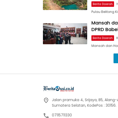
Berita Daerah
1
Pulau Belitong 
Mansah dan
DPRD Babe
Berita Daerah
8
Mansah dan Hari
Jalan pramuka 4, Srijaya, B5, Alang
Sumatera Selatan, KodePos : 30156.
07115711330