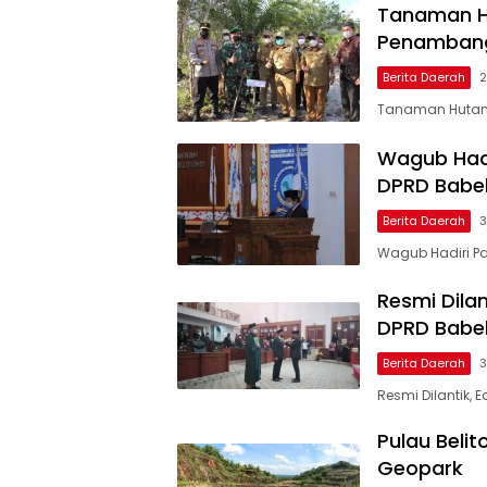
Tanaman H
Penambanga
Berita Daerah
2
Tanaman Hutan 
Wagub Hadi
DPRD Babe
Berita Daerah
3
Wagub Hadiri Pa
Resmi Dilan
DPRD Babe
Berita Daerah
3
Resmi Dilantik, 
Pulau Beli
Geopark