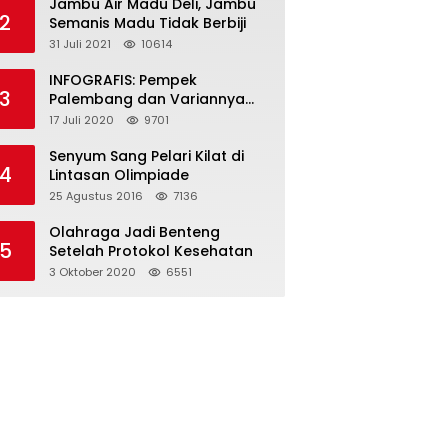
Jambu Air Madu Deli, Jambu
2
Semanis Madu Tidak Berbiji
31 Juli 2021
10614
INFOGRAFIS: Pempek
3
Palembang dan Variannya
yang Melegenda
17 Juli 2020
9701
Senyum Sang Pelari Kilat di
4
Lintasan Olimpiade
25 Agustus 2016
7136
Olahraga Jadi Benteng
5
Setelah Protokol Kesehatan
3 Oktober 2020
6551