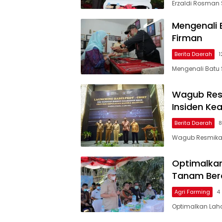
Erzaldi Rosman
Mengenali 
Firman
Berita Daerah
1
Mengenali Batu 
Wagub Res
Insiden Ke
Berita Daerah
8
Wagub Resmikan
Optimalkan
Tanam Ber
Agri Farming
4
Optimalkan Laha