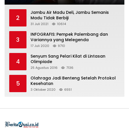
Jambu Air Madu Deli, Jambu Semanis
2
Madu Tidak Berbiji
31 Juli 2021
10614
INFOGRAFIS: Pempek Palembang dan
3
Variannya yang Melegenda
17 Juli 2020
9710
Senyum Sang Pelari Kilat di Lintasan
4
Olimpiade
25 Agustus 2016
7136
Olahraga Jadi Benteng Setelah Protokol
5
Kesehatan
3 Oktober 2020
6551