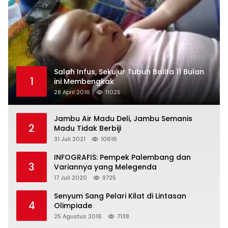
Salah Infus, Sekujur Tubuh Balita 11 Bulan
1
ini Membengkak
28 April 2016
11025
Jambu Air Madu Deli, Jambu Semanis
2
Madu Tidak Berbiji
31 Juli 2021
10616
INFOGRAFIS: Pempek Palembang dan
3
Variannya yang Melegenda
17 Juli 2020
9725
Senyum Sang Pelari Kilat di Lintasan
4
Olimpiade
25 Agustus 2016
7138