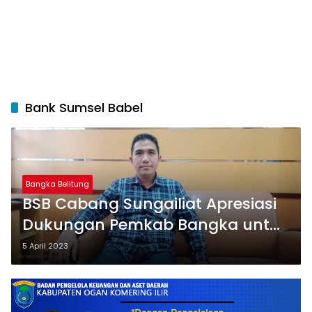
Bank Sumsel Babel
Bangka Belitung
BSB Cabang Sungailiat Apresiasi
Dukungan Pemkab Bangka untuk
Program KUR
5 April 2023