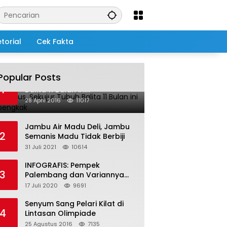
torial
Cek Fakta
Popular Posts
Salah Infus, Sekujur Tubuh
1
Balita 11 Bulan ini
Membengkak
28 April 2016
11017
Jambu Air Madu Deli, Jambu
2
Semanis Madu Tidak Berbiji
31 Juli 2021
10614
INFOGRAFIS: Pempek
3
Palembang dan Variannya
yang Melegenda
17 Juli 2020
9691
Senyum Sang Pelari Kilat di
4
Lintasan Olimpiade
25 Agustus 2016
7135