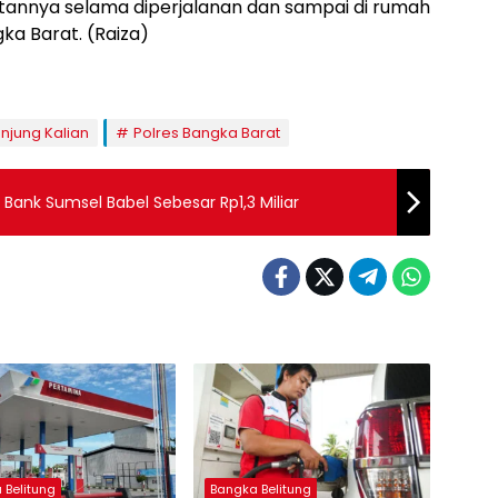
nnya selama diperjalanan dan sampai di rumah
ka Barat. (Raiza)
njung Kalian
Polres Bangka Barat
ank Sumsel Babel Sebesar Rp1,3 Miliar
 Belitung
Bangka Belitung