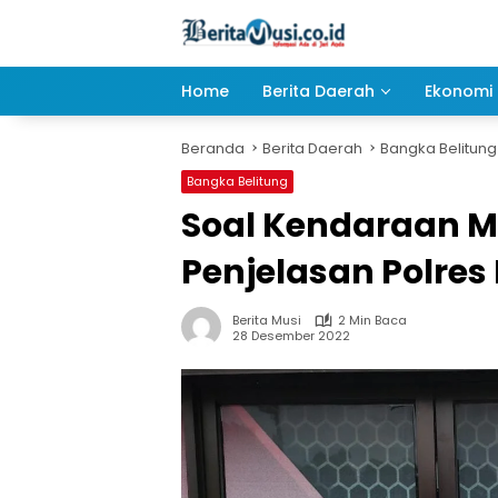
Langsung
ke
konten
Home
Berita Daerah
Ekonomi 
Beranda
Berita Daerah
Bangka Belitung
Bangka Belitung
Soal Kendaraan M
Penjelasan Polres
Berita Musi
2 Min Baca
28 Desember 2022