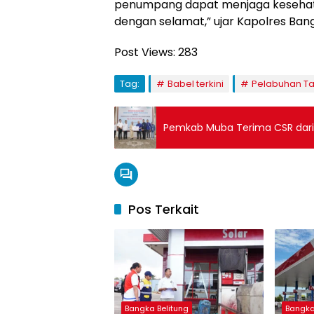
penumpang dapat menjaga kesehata
dengan selamat,” ujar Kapolres Bang
Post Views:
283
Tag:
Babel terkini
Pelabuhan Ta
Pemkab Muba Terima CSR dari B
Pos Terkait
Bangka Belitung
Bangka