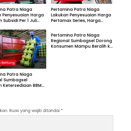
na Patra Niaga
Pertamina Patra Niaga
n Penyesuaian Harga
Lakukan Penyesuaian Harga
 Subsidi Per 1 Juli
Pertamax Series, Harga
Bangka Belitung
Pertalite dan Solar Subsidi
Tetap
Pertamina Patra Niaga
Regional Sumbagsel Dorong
Konsumen Mampu Beralih ke
Bright Gas Melalui Program
Trade In di Belitung Timur
 Belitung
na Patra Niaga
al Sumbagsel
n Ketersediaan BBM
G pada Masa
n dan Menjelang
kan.
Ruas yang wajib ditandai
*