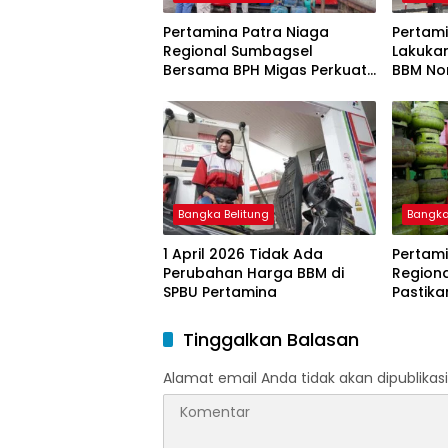
Pertamina Patra Niaga
Pertami
Regional Sumbagsel
Lakuka
Bersama BPH Migas Perkuat
BBM Non
Pengawasan Penyaluran
2026
BBM Subsidi bagi Nelayan
melalui Aplikasi XSTAR
Bangka Belitung
Bangka
1 April 2026 Tidak Ada
Pertami
Perubahan Harga BBM di
Region
SPBU Pertamina
Pastika
dan LP
Ramada
Tinggalkan Balasan
Idulfitri
Alamat email Anda tidak akan dipublikasi