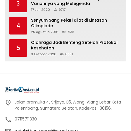
3
Variannya yang Melegenda
17 Juli 2020
9717
Senyum Sang Pelari Kilat di Lintasan
4
Olimpiade
25 Agustus 2016
7138
Olahraga Jadi Benteng Setelah Protokol
5
Kesehatan
3 Oktober 2020
6551
Jalan pramuka 4, Srijaya, B5, Alang-Alang Lebar Kota
Palembang, Sumatera Selatan, KodePos : 30156.
07115711330
redaksi.beritamusi@gmail.com