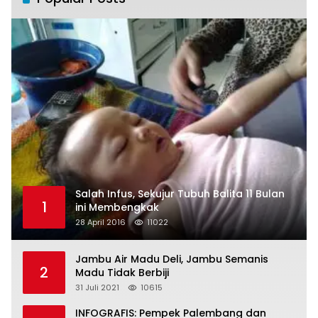
Salah Infus, Sekujur Tubuh Balita 11 Bulan
1
ini Membengkak
28 April 2016
11022
Jambu Air Madu Deli, Jambu Semanis
2
Madu Tidak Berbiji
31 Juli 2021
10615
INFOGRAFIS: Pempek Palembang dan