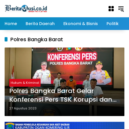
Langsung
ke
konten
Home
Berita Daerah
Ekonomi & Bisnis
Politik
Polres Bangka Barat
Hukum & Kriminal
Polres Bangka Barat Gelar
Konferensi Pers TSK Korupsi dana
BLUD RSUD Sejiran Setason
27 Agustus 2023