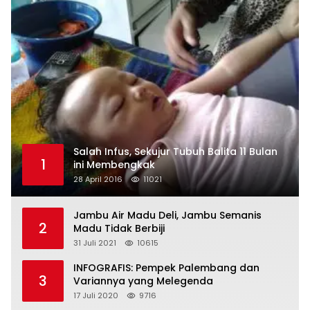
Salah Infus, Sekujur Tubuh Balita 11 Bulan
1
ini Membengkak
28 April 2016
11021
Jambu Air Madu Deli, Jambu Semanis
2
Madu Tidak Berbiji
31 Juli 2021
10615
INFOGRAFIS: Pempek Palembang dan
3
Variannya yang Melegenda
17 Juli 2020
9716