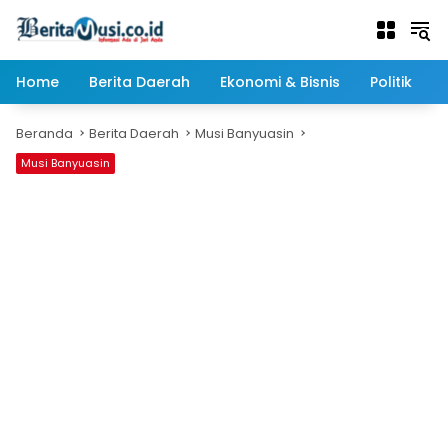
Langsung
ke
konten
Home
Berita Daerah
Ekonomi & Bisnis
Politik
Beranda
Berita Daerah
Musi Banyuasin
Musi Banyuasin