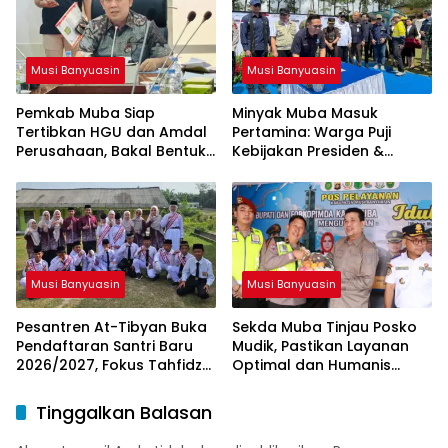
Musi Banyuasin
Musi Banyuasin
Pemkab Muba Siap
Minyak Muba Masuk
Tertibkan HGU dan Amdal
Pertamina: Warga Puji
Perusahaan, Bakal Bentuk
Kebijakan Presiden &
Tim Khusus
Menteri ESDM
Musi Banyuasin
Musi Banyuasin
Pesantren At-Tibyan Buka
Sekda Muba Tinjau Posko
Pendaftaran Santri Baru
Mudik, Pastikan Layanan
2026/2027, Fokus Tahfidz
Optimal dan Humanis
dan Karakter Islami
untuk Pemudik
Tinggalkan Balasan