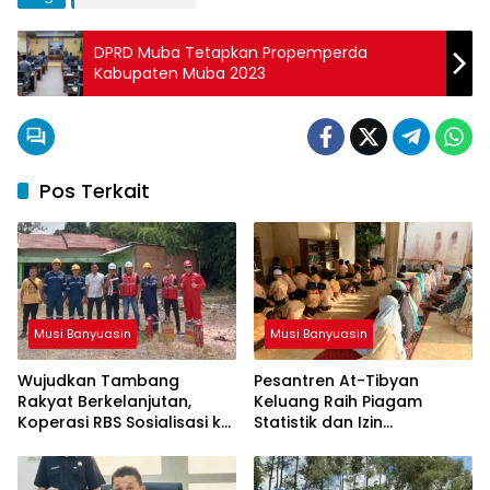
DPRD Muba Tetapkan Propemperda
Kabupaten Muba 2023
Pos Terkait
Musi Banyuasin
Musi Banyuasin
Wujudkan Tambang
Pesantren At-Tibyan
Rakyat Berkelanjutan,
Keluang Raih Piagam
Koperasi RBS Sosialisasi ke
Statistik dan Izin
Pemilik Sumur Soal K3 dan
Operasional Resmi dari
GEP
Kemenag RI