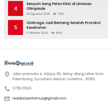
Senyum Sang Pelari Kilat di Lintasan
4
Olimpiade
25 Agustus 2016
7138
Olahraga Jadi Benteng Setelah Protokol
5
Kesehatan
3 Oktober 2020
6551
Jalan pramuka 4, Srijaya, B5, Alang-Alang Lebar Kota
Palembang, Sumatera Selatan, KodePos : 30156.
07115711330
redaksi.beritamusi@gmail.com