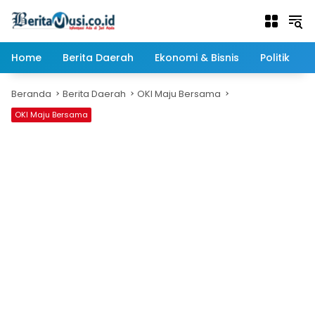
Langsung
ke
konten
Home
Berita Daerah
Ekonomi & Bisnis
Politik
Beranda
Berita Daerah
OKI Maju Bersama
OKI Maju Bersama