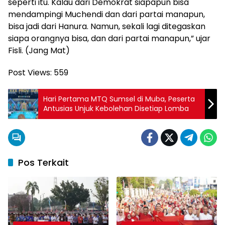
seperti itu. Kalau dari Demokrat siapapun bisa
mendampingi Muchendi dan dari partai manapun,
bisa jadi dari Hanura. Namun, sekali lagi ditegaskan
siapa orangnya bisa, dan dari partai manapun,” ujar
Fisli. (Jang Mat)
Post Views:
559
Hari Pertama MTQ Sumsel di Muba, Peserta
Antusias Unjuk Kebolehan Disetiap Lomba
Pos Terkait