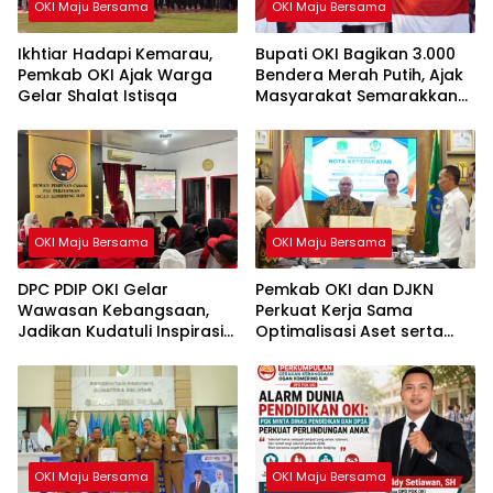
OKI Maju Bersama
OKI Maju Bersama
Ikhtiar Hadapi Kemarau,
Bupati OKI Bagikan 3.000
Pemkab OKI Ajak Warga
Bendera Merah Putih, Ajak
Gelar Shalat Istisqa
Masyarakat Semarakkan
HUT ke-81 RI
OKI Maju Bersama
OKI Maju Bersama
DPC PDIP OKI Gelar
Pemkab OKI dan DJKN
Wawasan Kebangsaan,
Perkuat Kerja Sama
Jadikan Kudatuli Inspirasi
Optimalisasi Aset serta
Perjuangan Demokrasi
Piutang Daerah
OKI Maju Bersama
OKI Maju Bersama