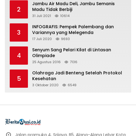
Jambu Air Madu Deli, Jambu Semanis
2
Madu Tidak Berbiji
31 Juli 2021
10614
INFOGRAFIS: Pempek Palembang dan
3
Variannya yang Melegenda
17 Juli 2020
9693
Senyum Sang Pelari Kilat di Lintasan
4
Olimpiade
25 Agustus 2016
7136
Olahraga Jadi Benteng Setelah Protokol
5
Kesehatan
3 Oktober 2020
6549
Jalan pramuka 4, Srijaya, B5, Alang-Alang Lebar Kota