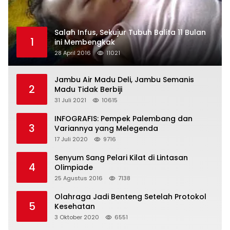
Salah Infus, Sekujur Tubuh Balita 11 Bulan
1
ini Membengkak
28 April 2016
11021
Jambu Air Madu Deli, Jambu Semanis
2
Madu Tidak Berbiji
31 Juli 2021
10615
INFOGRAFIS: Pempek Palembang dan
3
Variannya yang Melegenda
17 Juli 2020
9716
Senyum Sang Pelari Kilat di Lintasan
4
Olimpiade
25 Agustus 2016
7138
Olahraga Jadi Benteng Setelah Protokol
5
Kesehatan
3 Oktober 2020
6551