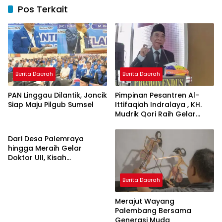
Pos Terkait
Berita Daerah
Berita Daerah
PAN Linggau Dilantik, Joncik
Pimpinan Pesantren Al-
Siap Maju Pilgub Sumsel
Ittifaqiah Indralaya , KH.
Mudrik Qori Raih Gelar
Berita Daerah
Doktor dengan Inovasi
Model Pembelajaran
Dari Desa Palemraya
Nagham Al-Qur’an di UMM
hingga Meraih Gelar
Doktor UII, Kisah
Perjuangan Dosen STAI
Yogyakarta yang Pernah
Berita Daerah
Menjadi Driver Taksi Online
Merajut Wayang
Palembang Bersama
Generasi Muda