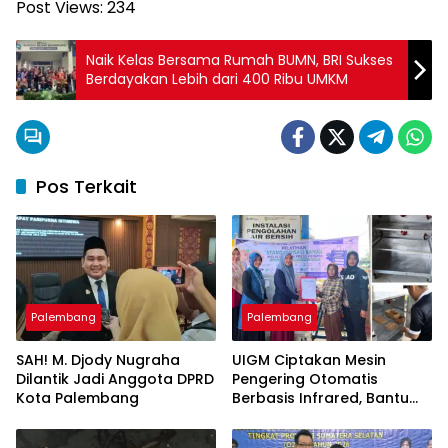
Post Views:
234
Naik Kelas Bersama Rumah BUMN, BRI Sukses
Berdayakan Lebih dari 400 Ribu UMKM
Pos Terkait
Palembang
Palembang
SAH! M. Djody Nugraha
UIGM Ciptakan Mesin
Dilantik Jadi Anggota DPRD
Pengering Otomatis
Kota Palembang
Berbasis Infrared, Bantu
Perajin Eceng Gondok di
Pulau Kemaro