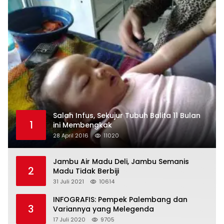
Salah Infus, Sekujur Tubuh Balita 11 Bulan
1
ini Membengkak
28 April 2016
11020
Jambu Air Madu Deli, Jambu Semanis
2
Madu Tidak Berbiji
31 Juli 2021
10614
INFOGRAFIS: Pempek Palembang dan
3
Variannya yang Melegenda
17 Juli 2020
9705