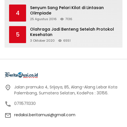
Senyum Sang Pelari Kilat di Lintasan
4
Olimpiade
25 Agustus 2016
7136
Olahraga Jadi Benteng Setelah Protokol
5
Kesehatan
3 Oktober 2020
6551
Jalan pramuka 4, Srijaya, B5, Alang-Alang Lebar Kota
Palembang, Sumatera Selatan, KodePos : 30156.
07115711330
redaksi.beritamusi@gmail.com