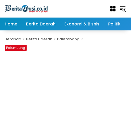
Langsung
ke
konten
Home
Berita Daerah
Ekonomi & Bisnis
Politik
Beranda
Berita Daerah
Palembang
Palembang