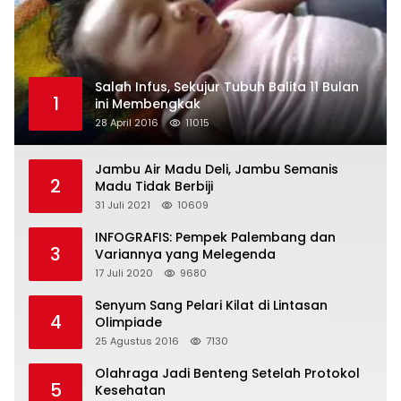
Salah Infus, Sekujur Tubuh Balita 11 Bulan
1
ini Membengkak
28 April 2016
11015
Jambu Air Madu Deli, Jambu Semanis
2
Madu Tidak Berbiji
31 Juli 2021
10609
INFOGRAFIS: Pempek Palembang dan
3
Variannya yang Melegenda
17 Juli 2020
9680
Senyum Sang Pelari Kilat di Lintasan
4
Olimpiade
25 Agustus 2016
7130
Olahraga Jadi Benteng Setelah Protokol
5
Kesehatan