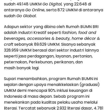
sudah 49.148 UMKM
Go Digital,
yang 22.648 di
antaranya
Go Online
, serta 872 UMKM di antaranya
sudah
Go Global
.
Adapun sektor yang dibina oleh Rumah BUMN BRI
adalah Industri Kreatif seperti
fashion, food and
beverages, accessories & beauty, home décor &
craft
sebanyak 89.629 UMKM. Sisanya sebanyak
328.959 UMKM berasal dari sektor industri lainnya
seperti jasa perdagangan, layanan, pertanian,
peternakan, Perkebunan, perikanan, dan
masih banyak lagi.
Supari menambahkan, program Rumah BUMN ini
sejalan dengan upaya menaikkelaskan (graduasi)
UMKM demi mencapai 90% inklusi keuangan di
Indonesia di masa depan. Sebab program ini
menekankan pada kualitas pelaku usaha melalui
literasi. Tercatat sebanyak 2.932 literasi dasar, 4.781