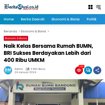
Langsung
ke
konten
Home
Berita Daerah
Ekonomi & Bisnis
Politik
Beranda
Ekonomi & Bisnis
Ekonomi & Bisnis
Naik Kelas Bersama Rumah BUMN,
BRI Sukses Berdayakan Lebih dari
400 Ribu UMKM
290
Admin
3 Min Baca
24 Januari 2024