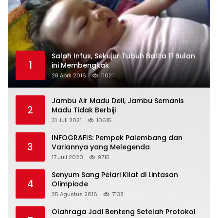
Salah Infus, Sekujur Tubuh Balita 11 Bulan
1
ini Membengkak
28 April 2016
11021
Jambu Air Madu Deli, Jambu Semanis
2
Madu Tidak Berbiji
31 Juli 2021
10615
INFOGRAFIS: Pempek Palembang dan
3
Variannya yang Melegenda
17 Juli 2020
9715
Senyum Sang Pelari Kilat di Lintasan
4
Olimpiade
25 Agustus 2016
7138
Olahraga Jadi Benteng Setelah Protokol