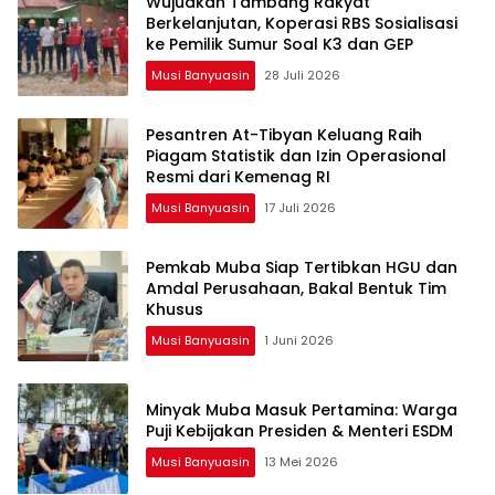
Wujudkan Tambang Rakyat
Berkelanjutan, Koperasi RBS Sosialisasi
ke Pemilik Sumur Soal K3 dan GEP
Musi Banyuasin
28 Juli 2026
Pesantren At-Tibyan Keluang Raih
Piagam Statistik dan Izin Operasional
Resmi dari Kemenag RI
Musi Banyuasin
17 Juli 2026
Pemkab Muba Siap Tertibkan HGU dan
Amdal Perusahaan, Bakal Bentuk Tim
Khusus
Musi Banyuasin
1 Juni 2026
Minyak Muba Masuk Pertamina: Warga
Puji Kebijakan Presiden & Menteri ESDM
Musi Banyuasin
13 Mei 2026