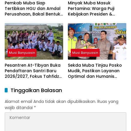
Pemkab Muba Siap
Minyak Muba Masuk
Tertibkan HGU dan Amdal
Pertamina: Warga Puji
Perusahaan, Bakal Bentuk
Kebijakan Presiden &
Tim Khusus
Menteri ESDM
Musi Banyuasin
Musi Banyuasin
Pesantren At-Tibyan Buka
Sekda Muba Tinjau Posko
Pendaftaran Santri Baru
Mudik, Pastikan Layanan
2026/2027, Fokus Tahfidz
Optimal dan Humanis
dan Karakter Islami
untuk Pemudik
Tinggalkan Balasan
Alamat email Anda tidak akan dipublikasikan.
Ruas yang
wajib ditandai
*