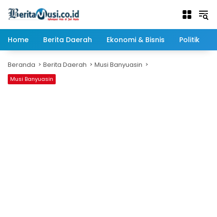
Langsung
ke
konten
Home
Berita Daerah
Ekonomi & Bisnis
Politik
Beranda
Berita Daerah
Musi Banyuasin
Musi Banyuasin