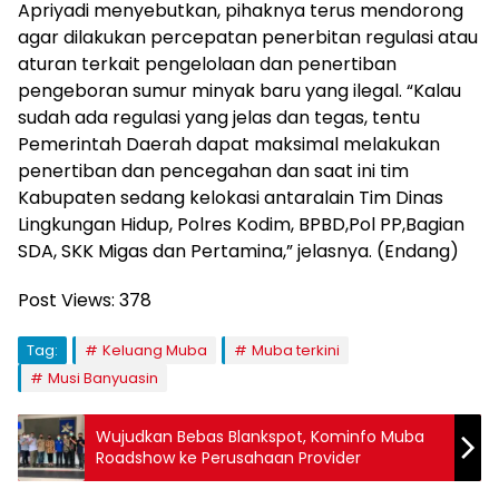
Apriyadi menyebutkan, pihaknya terus mendorong
agar dilakukan percepatan penerbitan regulasi atau
aturan terkait pengelolaan dan penertiban
pengeboran sumur minyak baru yang ilegal. “Kalau
sudah ada regulasi yang jelas dan tegas, tentu
Pemerintah Daerah dapat maksimal melakukan
penertiban dan pencegahan dan saat ini tim
Kabupaten sedang kelokasi antaralain Tim Dinas
Lingkungan Hidup, Polres Kodim, BPBD,Pol PP,Bagian
SDA, SKK Migas dan Pertamina,” jelasnya. (Endang)
Post Views:
378
Tag:
Keluang Muba
Muba terkini
Musi Banyuasin
Wujudkan Bebas Blankspot, Kominfo Muba
Roadshow ke Perusahaan Provider