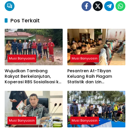
Pos Terkait
Musi Banyuasin
Musi Banyuasin
Wujudkan Tambang
Pesantren At-Tibyan
Rakyat Berkelanjutan,
Keluang Raih Piagam
Koperasi RBS Sosialisasi ke
Statistik dan Izin
Pemilik Sumur Soal K3 dan
Operasional Resmi dari
GEP
Kemenag RI
Musi Banyuasin
Musi Banyuasin