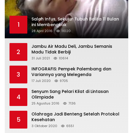
Salah Infus, Sekujur Tubuh Balita 11 Bulan
1
ini Membengkak
28 April 2016
11020
Jambu Air Madu Deli, Jambu Semanis
2
Madu Tidak Berbiji
31 Juli 2021
10614
INFOGRAFIS: Pempek Palembang dan
3
Variannya yang Melegenda
17 Juli 2020
9705
Senyum Sang Pelari Kilat di Lintasan
4
Olimpiade
25 Agustus 2016
7136
Olahraga Jadi Benteng Setelah Protokol
5
Kesehatan
3 Oktober 2020
6551