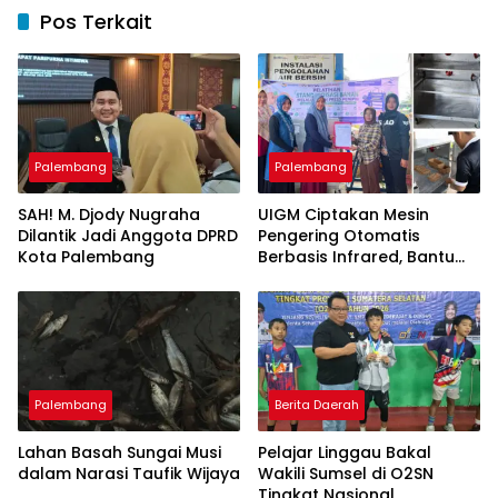
Pos Terkait
Palembang
Palembang
SAH! M. Djody Nugraha
UIGM Ciptakan Mesin
Dilantik Jadi Anggota DPRD
Pengering Otomatis
Kota Palembang
Berbasis Infrared, Bantu
Perajin Eceng Gondok di
Pulau Kemaro
Palembang
Berita Daerah
Lahan Basah Sungai Musi
Pelajar Linggau Bakal
dalam Narasi Taufik Wijaya
Wakili Sumsel di O2SN
Tingkat Nasional