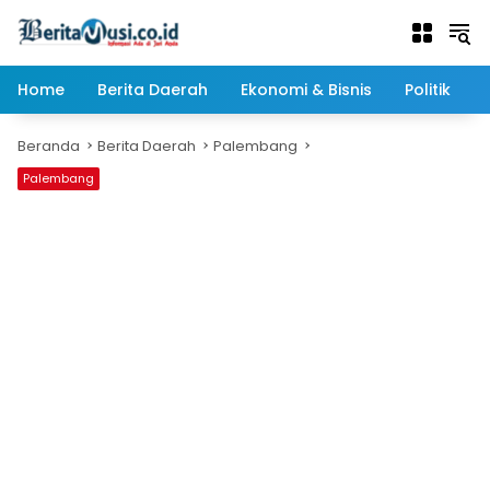
Langsung
ke
konten
Home
Berita Daerah
Ekonomi & Bisnis
Politik
Beranda
Berita Daerah
Palembang
Palembang