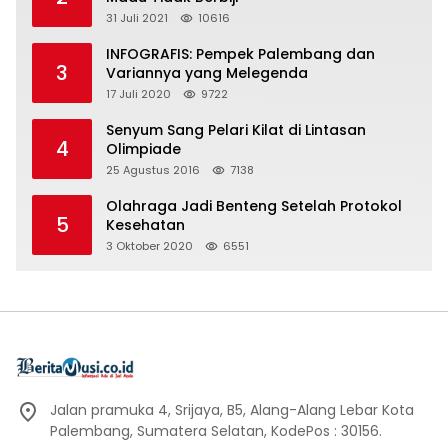
31 Juli 2021
10616
INFOGRAFIS: Pempek Palembang dan
3
Variannya yang Melegenda
17 Juli 2020
9722
Senyum Sang Pelari Kilat di Lintasan
4
Olimpiade
25 Agustus 2016
7138
Olahraga Jadi Benteng Setelah Protokol
5
Kesehatan
3 Oktober 2020
6551
Jalan pramuka 4, Srijaya, B5, Alang-Alang Lebar Kota
Palembang, Sumatera Selatan, KodePos : 30156.