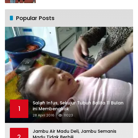
Popular Posts
Salah Infus, Sekujur Tubuh Balita 11 Bulan
1
ini Membengkak
28 April 2016
11023
Jambu Air Madu Deli, Jambu Semanis
2
Madu Tidak Berbiji