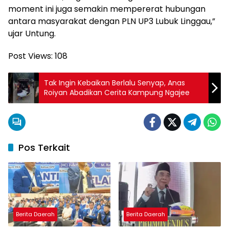
moment ini juga semakin mempererat hubungan
antara masyarakat dengan PLN UP3 Lubuk Linggau,”
ujar Untung.
Post Views:
108
Tak Ingin Kebaikan Berlalu Senyap, Anas
Roiyan Abadikan Cerita Kampung Ngajee
Pos Terkait
Berita Daerah
Berita Daerah