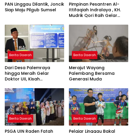
PAN Linggau Dilantik, Joncik
Pimpinan Pesantren Al-
Siap Maju Pilgub Sumsel
Ittifaqiah Indralaya , KH.
Mudrik Qori Raih Gelar
Doktor dengan Inovasi
Model Pembelajaran
Nagham Al-Qur’an di UMM
Berita Daerah
Berita Daerah
Dari Desa Palemraya
Merajut Wayang
hingga Meraih Gelar
Palembang Bersama
Doktor UII, Kisah
Generasi Muda
Perjuangan Dosen STAI
Yogyakarta yang Pernah
Menjadi Driver Taksi Online
Berita Daerah
Berita Daerah
PSGA UIN Raden Fatah
Pelajar Linggau Bakal