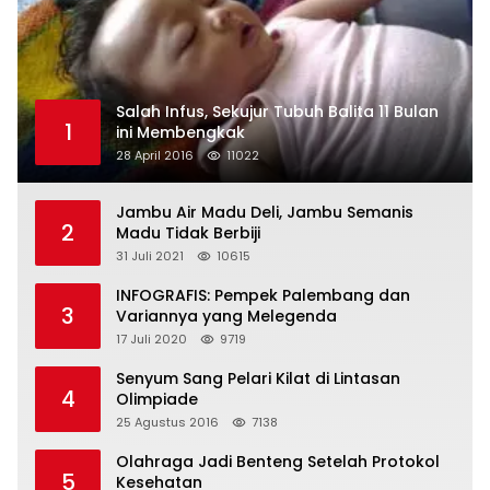
Salah Infus, Sekujur Tubuh Balita 11 Bulan
1
ini Membengkak
28 April 2016
11022
Jambu Air Madu Deli, Jambu Semanis
2
Madu Tidak Berbiji
31 Juli 2021
10615
INFOGRAFIS: Pempek Palembang dan
3
Variannya yang Melegenda
17 Juli 2020
9719
Senyum Sang Pelari Kilat di Lintasan
4
Olimpiade
25 Agustus 2016
7138
Olahraga Jadi Benteng Setelah Protokol
5
Kesehatan