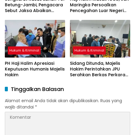
Betung-Jambi, Pengacara
Maringka Persoalkan
Sebut Jaksa Abaikan
Pencegahan Luar Negeri
Mekanisme Administrasi
oleh Jaksa
PSN
Hukum & Kriminal
Hukum & Kriminal
PH Haji Halim Apresiasi
Sidang Ditunda, Majelis
Keputusan Humanis Majelis
Hakim Perintahkan JPU
Hakim
Serahkan Berkas Perkara
Haji Halim
Tinggalkan Balasan
Alamat email Anda tidak akan dipublikasikan.
Ruas yang
wajib ditandai
*