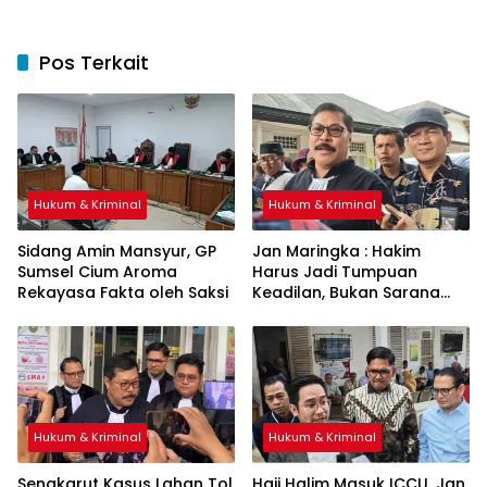
Pos Terkait
Hukum & Kriminal
Hukum & Kriminal
Sidang Amin Mansyur, GP
Jan Maringka : Hakim
Sumsel Cium Aroma
Harus Jadi Tumpuan
Rekayasa Fakta oleh Saksi
Keadilan, Bukan Sarana
Pembenaran Ketidakadilan
Hukum & Kriminal
Hukum & Kriminal
Sengkarut Kasus Lahan Tol
Haji Halim Masuk ICCU, Jan