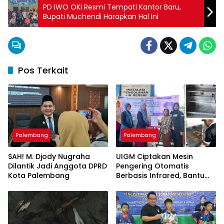
PD IWO OKI Resmi Tempati Kantor Baru,
Bupati Muchendi Harapkan Hal Ini
Pos Terkait
Palembang
Palembang
SAH! M. Djody Nugraha
UIGM Ciptakan Mesin
Dilantik Jadi Anggota DPRD
Pengering Otomatis
Kota Palembang
Berbasis Infrared, Bantu
Perajin Eceng Gondok di
Pulau Kemaro