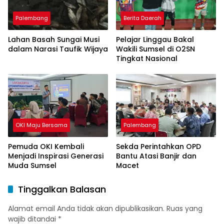
Palembang
Berita Daerah
Lahan Basah Sungai Musi
Pelajar Linggau Bakal
dalam Narasi Taufik Wijaya
Wakili Sumsel di O2SN
Tingkat Nasional
OKI Maju Bersama
Palembang
Pemuda OKI Kembali
Sekda Perintahkan OPD
Menjadi Inspirasi Generasi
Bantu Atasi Banjir dan
Muda Sumsel
Macet
Tinggalkan Balasan
Alamat email Anda tidak akan dipublikasikan.
Ruas yang
wajib ditandai
*