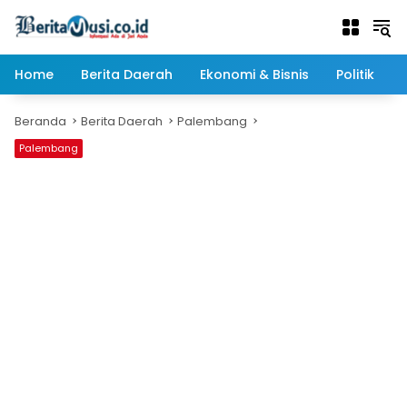
Langsung
ke
konten
Home
Berita Daerah
Ekonomi & Bisnis
Politik
Beranda
Berita Daerah
Palembang
Palembang