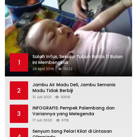
Salah Infus, Sekujur Tubuh Balita 11 Bulan
1
ini Membengkak
28 April 2016
11022
Jambu Air Madu Deli, Jambu Semanis
2
Madu Tidak Berbiji
31 Juli 2021
10616
INFOGRAFIS: Pempek Palembang dan
3
Variannya yang Melegenda
17 Juli 2020
9719
Senyum Sang Pelari Kilat di Lintasan
4
Olimpiade