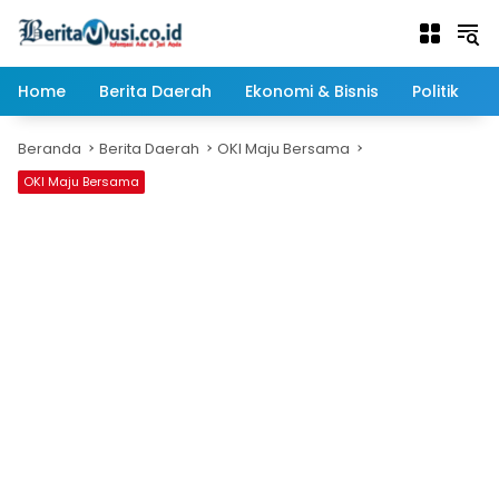
Langsung
ke
konten
Home
Berita Daerah
Ekonomi & Bisnis
Politik
Beranda
Berita Daerah
OKI Maju Bersama
OKI Maju Bersama