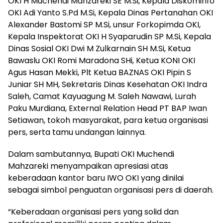
OKI H Muchendi Mahzareki SE M.Si, Kepala Diskominfo
OKI Adi Yanto S.Pd M.Si, Kepala Dinas Pertanahan OKI
Alexander Bastomi SP M.Si, unsur Forkopimda OKI,
Kepala Inspektorat OKI H Syaparudin SP M.Si, Kepala
Dinas Sosial OKI Dwi M Zulkarnain SH M.Si, Ketua
Bawaslu OKI Romi Maradona SHi, Ketua KONI OKI
Agus Hasan Mekki, Plt Ketua BAZNAS OKI Pipin S
Juniar SH MH, Sekretaris Dinas Kesehatan OKI Indra
Saleh, Camat Kayuagung M. Saleh Nawawi, Lurah
Paku Murdiana, External Relation Head PT BAP Iwan
Setiawan, tokoh masyarakat, para ketua organisasi
pers, serta tamu undangan lainnya.
Dalam sambutannya, Bupati OKI Muchendi
Mahzareki menyampaikan apresiasi atas
keberadaan kantor baru IWO OKI yang dinilai
sebagai simbol penguatan organisasi pers di daerah.
“Keberadaan organisasi pers yang solid dan