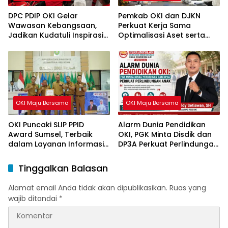
DPC PDIP OKI Gelar
Pemkab OKI dan DJKN
Wawasan Kebangsaan,
Perkuat Kerja Sama
Jadikan Kudatuli Inspirasi
Optimalisasi Aset serta
Perjuangan Demokrasi
Piutang Daerah
OKI Maju Bersama
OKI Maju Bersama
OKI Puncaki SLIP PPID
Alarm Dunia Pendidikan
Award Sumsel, Terbaik
OKI, PGK Minta Disdik dan
dalam Layanan Informasi
DP3A Perkuat Perlindungan
Publik
Anak
Tinggalkan Balasan
Alamat email Anda tidak akan dipublikasikan.
Ruas yang
wajib ditandai
*