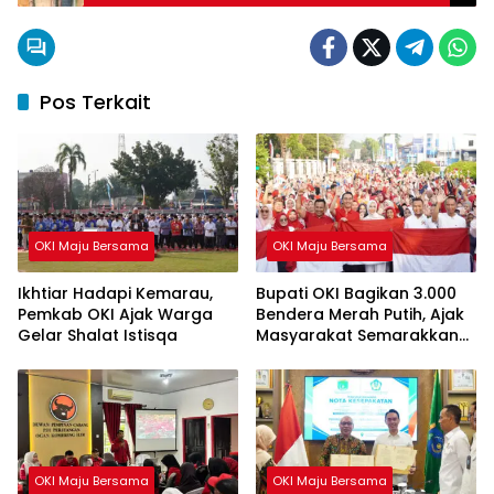
Pos Terkait
OKI Maju Bersama
OKI Maju Bersama
Ikhtiar Hadapi Kemarau,
Bupati OKI Bagikan 3.000
Pemkab OKI Ajak Warga
Bendera Merah Putih, Ajak
Gelar Shalat Istisqa
Masyarakat Semarakkan
HUT ke-81 RI
OKI Maju Bersama
OKI Maju Bersama