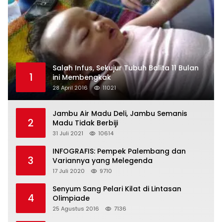
Salah Infus, Sekujur Tubuh Balita 11 Bulan
1
ini Membengkak
28 April 2016
11021
Jambu Air Madu Deli, Jambu Semanis
2
Madu Tidak Berbiji
31 Juli 2021
10614
INFOGRAFIS: Pempek Palembang dan
3
Variannya yang Melegenda
17 Juli 2020
9710
Senyum Sang Pelari Kilat di Lintasan
4
Olimpiade
25 Agustus 2016
7136