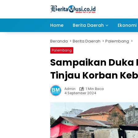
Langsung
ke
konten
Home
Berita Daerah
Ekonomi 
Beranda
Berita Daerah
Palembang
Palembang
Sampaikan Duka M
Tinjau Korban Keba
Admin
1 Min Baca
4 September 2024