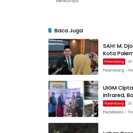
berikutnya.
Baca Juga
SAH! M. Dj
Kota Pale
Palembang
28 
Palembang – Pol
UIGM Cipta
Infrared, 
Palembang
25 
PALEMBANG – Ti