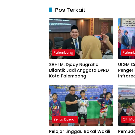
Pos Terkait
Palembang
Palem
SAH! M. Djody Nugraha
UIGM C
Dilantik Jadi Anggota DPRD
Pengeri
Kota Palembang
Infrare
Gondok
Berita Daerah
OKI Ma
Pelajar Linggau Bakal Wakili
Pemuda