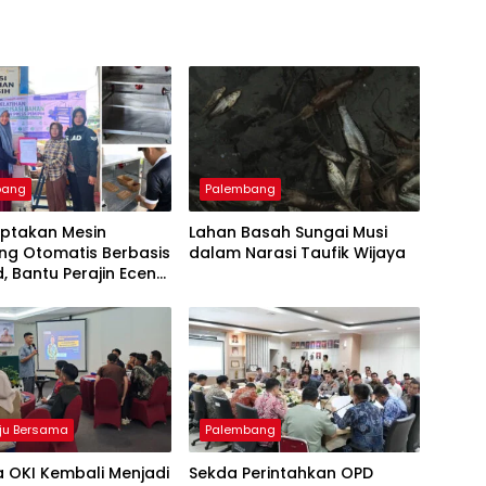
bang
Palembang
iptakan Mesin
Lahan Basah Sungai Musi
ng Otomatis Berbasis
dalam Narasi Taufik Wijaya
d, Bantu Perajin Eceng
 di Pulau Kemaro
ju Bersama
Palembang
 OKI Kembali Menjadi
Sekda Perintahkan OPD