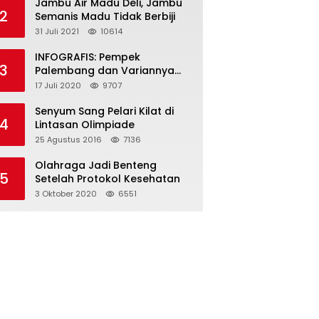
Jambu Air Madu Deli, Jambu
2
Semanis Madu Tidak Berbiji
31 Juli 2021
10614
INFOGRAFIS: Pempek
3
Palembang dan Variannya
yang Melegenda
17 Juli 2020
9707
Senyum Sang Pelari Kilat di
4
Lintasan Olimpiade
25 Agustus 2016
7136
Olahraga Jadi Benteng
5
Setelah Protokol Kesehatan
3 Oktober 2020
6551