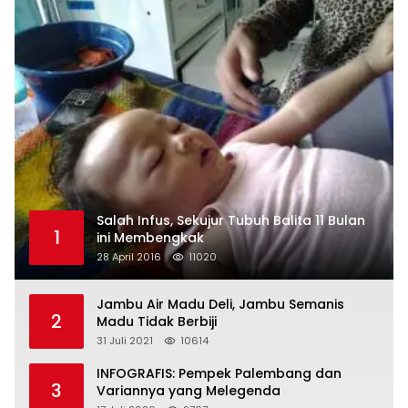
Salah Infus, Sekujur Tubuh Balita 11 Bulan
1
ini Membengkak
28 April 2016
11020
Jambu Air Madu Deli, Jambu Semanis
2
Madu Tidak Berbiji
31 Juli 2021
10614
INFOGRAFIS: Pempek Palembang dan
3
Variannya yang Melegenda