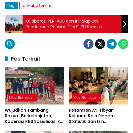
Tag:
Muba terkini
Kolaborasi PLN, ADB dan IPP Siapkan
Pendanaan Pensiun Dini PLTU Swasta
Pos Terkait
Musi Banyuasin
Musi Banyuasin
Wujudkan Tambang
Pesantren At-Tibyan
Rakyat Berkelanjutan,
Keluang Raih Piagam
Koperasi RBS Sosialisasi ke
Statistik dan Izin
Pemilik Sumur Soal K3 dan
Operasional Resmi dari
GEP
Kemenag RI