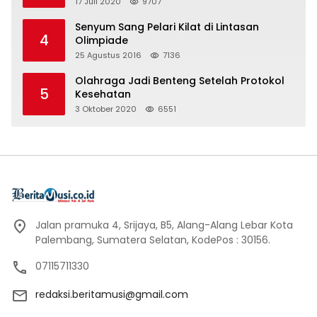
17 Juli 2020
9707
Senyum Sang Pelari Kilat di Lintasan
4
Olimpiade
25 Agustus 2016
7136
Olahraga Jadi Benteng Setelah Protokol
5
Kesehatan
3 Oktober 2020
6551
Jalan pramuka 4, Srijaya, B5, Alang-Alang Lebar Kota
Palembang, Sumatera Selatan, KodePos : 30156.
07115711330
redaksi.beritamusi@gmail.com