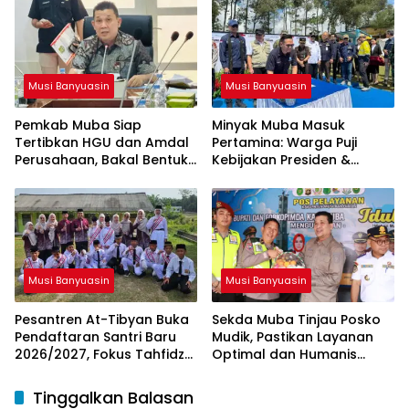
Musi Banyuasin
Musi Banyuasin
Pemkab Muba Siap
Minyak Muba Masuk
Tertibkan HGU dan Amdal
Pertamina: Warga Puji
Perusahaan, Bakal Bentuk
Kebijakan Presiden &
Tim Khusus
Menteri ESDM
Musi Banyuasin
Musi Banyuasin
Pesantren At-Tibyan Buka
Sekda Muba Tinjau Posko
Pendaftaran Santri Baru
Mudik, Pastikan Layanan
2026/2027, Fokus Tahfidz
Optimal dan Humanis
dan Karakter Islami
untuk Pemudik
Tinggalkan Balasan