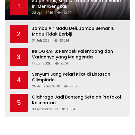
Salah Infus, Sekujur Tubuh Balita 11 Bulan
1
ini Membengkak
28 April 2016
11020
Jambu Air Madu Deli, Jambu Semanis
2
Madu Tidak Berbiji
31 Juli 2021
10614
INFOGRAFIS: Pempek Palembang dan
3
Variannya yang Melegenda
17 Juli 2020
9701
Senyum Sang Pelari Kilat di Lintasan
4
Olimpiade
25 Agustus 2016
7136
Olahraga Jadi Benteng Setelah Protokol
5
Kesehatan
3 Oktober 2020
6551