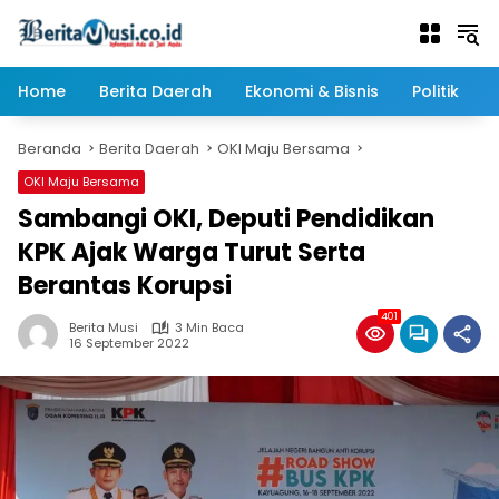
Langsung
ke
konten
Home
Berita Daerah
Ekonomi & Bisnis
Politik
Beranda
Berita Daerah
OKI Maju Bersama
OKI Maju Bersama
Sambangi OKI, Deputi Pendidikan
KPK Ajak Warga Turut Serta
Berantas Korupsi
401
Berita Musi
3 Min Baca
16 September 2022