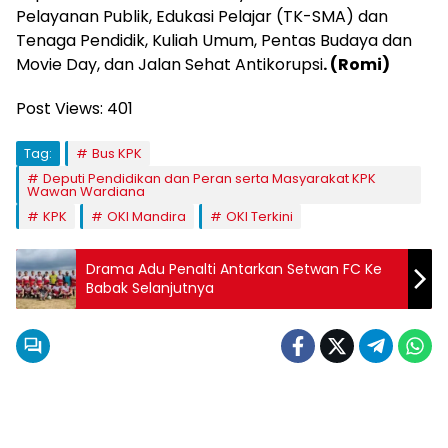
Pelayanan Publik, Edukasi Pelajar (TK-SMA) dan
Tenaga Pendidik, Kuliah Umum, Pentas Budaya dan
Movie Day, dan Jalan Sehat Antikorupsi
. (Romi)
Post Views:
401
Tag:
Bus KPK
Deputi Pendidikan dan Peran serta Masyarakat KPK
Wawan Wardiana
KPK
OKI Mandira
OKI Terkini
Drama Adu Penalti Antarkan Setwan FC Ke
Babak Selanjutnya