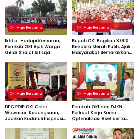
OKI Maju Bersama
OKI Maju Bersama
Ikhtiar Hadapi Kemarau,
Bupati OKI Bagikan 3.000
Pemkab OKI Ajak Warga
Bendera Merah Putih, Ajak
Gelar Shalat Istisqa
Masyarakat Semarakkan
HUT ke-81 RI
OKI Maju Bersama
OKI Maju Bersama
DPC PDIP OKI Gelar
Pemkab OKI dan DJKN
Wawasan Kebangsaan,
Perkuat Kerja Sama
Jadikan Kudatuli Inspirasi
Optimalisasi Aset serta
Perjuangan Demokrasi
Piutang Daerah