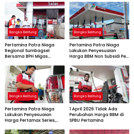
Bangka Belitung
Bangka Belitung
Pertamina Patra Niaga
Pertamina Patra Niaga
Regional Sumbagsel
Lakukan Penyesuaian
Bersama BPH Migas
Harga BBM Non Subsidi Per
Perkuat Pengawasan
1 Juli 2026
Penyaluran BBM Subsidi
bagi Nelayan melalui
Aplikasi XSTAR
Bangka Belitung
Bangka Belitung
Pertamina Patra Niaga
1 April 2026 Tidak Ada
Lakukan Penyesuaian
Perubahan Harga BBM di
Harga Pertamax Series,
SPBU Pertamina
Harga Pertalite dan Solar
Subsidi Tetap