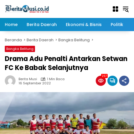
Langsung
ke
konten
Home
Berita Daerah
Ekonomi & Bisnis
Politik
Beranda
Berita Daerah
Bangka Belitung
Bangka Belitung
Drama Adu Penalti Antarkan Setwan
FC Ke Babak Selanjutnya
267
Berita Musi
1 Min Baca
16 September 2022