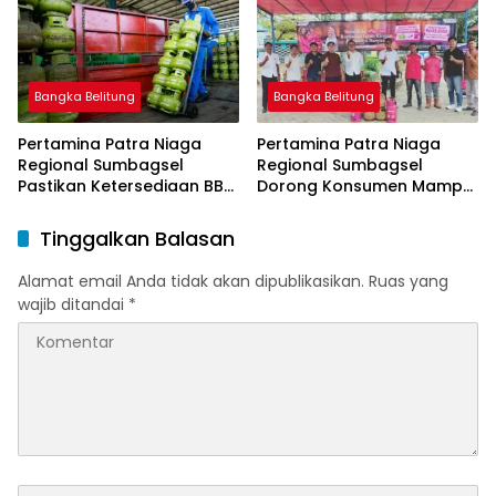
Bangka Belitung
Bangka Belitung
Pertamina Patra Niaga
Pertamina Patra Niaga
Regional Sumbagsel
Regional Sumbagsel
Pastikan Ketersediaan BBM
Dorong Konsumen Mampu
dan LPG pada Masa
Beralih ke Bright Gas
Ramadan dan Menjelang
Melalui Program Trade In
Tinggalkan Balasan
Idulfitri
di Belitung Timur
Alamat email Anda tidak akan dipublikasikan.
Ruas yang
wajib ditandai
*