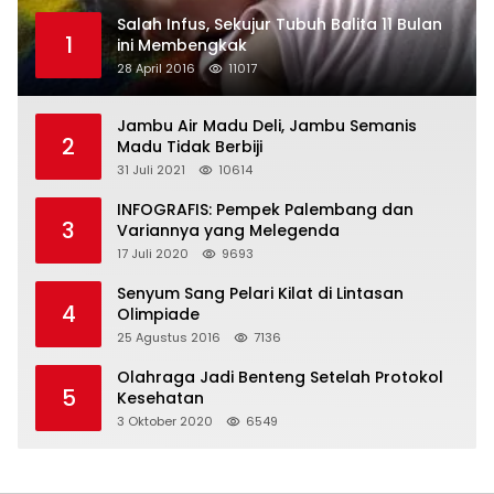
Salah Infus, Sekujur Tubuh Balita 11 Bulan
1
ini Membengkak
28 April 2016
11017
Jambu Air Madu Deli, Jambu Semanis
2
Madu Tidak Berbiji
31 Juli 2021
10614
INFOGRAFIS: Pempek Palembang dan
3
Variannya yang Melegenda
17 Juli 2020
9693
Senyum Sang Pelari Kilat di Lintasan
4
Olimpiade
25 Agustus 2016
7136
Olahraga Jadi Benteng Setelah Protokol
5
Kesehatan
3 Oktober 2020
6549