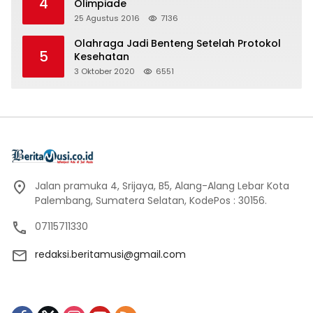
4
Olimpiade
25 Agustus 2016
7136
Olahraga Jadi Benteng Setelah Protokol
5
Kesehatan
3 Oktober 2020
6551
Jalan pramuka 4, Srijaya, B5, Alang-Alang Lebar Kota
Palembang, Sumatera Selatan, KodePos : 30156.
07115711330
redaksi.beritamusi@gmail.com