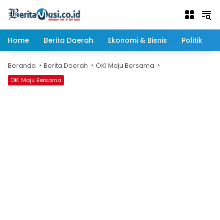
Langsung
ke
konten
Home
Berita Daerah
Ekonomi & Bisnis
Politik
Beranda
Berita Daerah
OKI Maju Bersama
OKI Maju Bersama