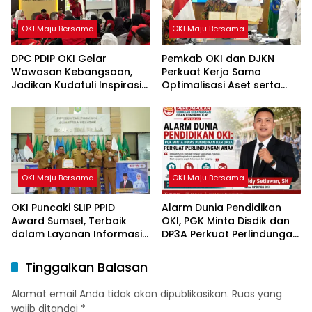
OKI Maju Bersama
OKI Maju Bersama
DPC PDIP OKI Gelar
Pemkab OKI dan DJKN
Wawasan Kebangsaan,
Perkuat Kerja Sama
Jadikan Kudatuli Inspirasi
Optimalisasi Aset serta
Perjuangan Demokrasi
Piutang Daerah
OKI Maju Bersama
OKI Maju Bersama
OKI Puncaki SLIP PPID
Alarm Dunia Pendidikan
Award Sumsel, Terbaik
OKI, PGK Minta Disdik dan
dalam Layanan Informasi
DP3A Perkuat Perlindungan
Publik
Anak
Tinggalkan Balasan
Alamat email Anda tidak akan dipublikasikan.
Ruas yang
wajib ditandai
*