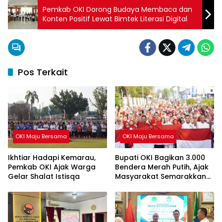
Pemkab OKI Dorong Budaya Membaca dan
Konten Positif Lewat Bimtek Literasi Digital
Pos Terkait
OKI Maju Bersama
OKI Maju Bersama
Ikhtiar Hadapi Kemarau,
Bupati OKI Bagikan 3.000
Pemkab OKI Ajak Warga
Bendera Merah Putih, Ajak
Gelar Shalat Istisqa
Masyarakat Semarakkan
HUT ke-81 RI