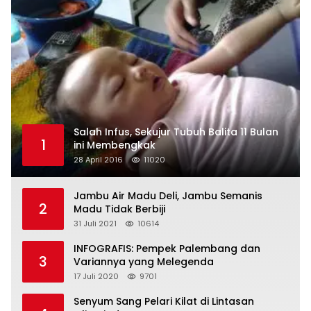
Salah Infus, Sekujur Tubuh Balita 11 Bulan
1
ini Membengkak
28 April 2016
11020
Jambu Air Madu Deli, Jambu Semanis
2
Madu Tidak Berbiji
31 Juli 2021
10614
INFOGRAFIS: Pempek Palembang dan
3
Variannya yang Melegenda
17 Juli 2020
9701
Senyum Sang Pelari Kilat di Lintasan