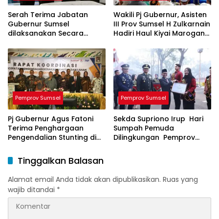
Serah Terima Jabatan
Wakili Pj Gubernur, Asisten
Gubernur Sumsel
III Prov Sumsel H Zulkarnain
dilaksanakan Secara
Hadiri Haul Kiyai Marogan
Sederhana
ke 124
Pemprov Sumsel
Pemprov Sumsel
Pj Gubernur Agus Fatoni
Sekda Supriono Irup Hari
Terima Penghargaan
Sumpah Pemuda
Pengendalian Stunting di
Dilingkungan Pemprov
Sumsel
Sumsel
Tinggalkan Balasan
Alamat email Anda tidak akan dipublikasikan.
Ruas yang
wajib ditandai
*