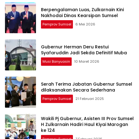
Berpengalaman Luas, Zulkarnain Kini
Nakhodai Dinas Kearsipan Sumsel
Pemprov Sumsel
6 Mei 2026
Gubernur Herman Deru Restui
Syafaruddin Jadi Sekda Definitif Muba
Musi Banyuasin
10 Maret 2026
Serah Terima Jabatan Gubernur Sumsel
dilaksanakan Secara Sederhana
Pemprov Sumsel
21 Februari 2025
Wakili Pj Gubernur, Asisten III Prov Sumsel
H Zulkarnain Hadiri Haul Kiyai Marogan
ke 124
Pemprov Sumsel
7 Februari 2025