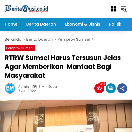
Langsung
ke
konten
Home
Berita Daerah
Ekonomi & Bisnis
Politik
Beranda
Berita Daerah
Pemprov Sumsel
Pemprov Sumsel
RTRW Sumsel Harus Tersusun Jelas
Agar Memberikan Manfaat Bagi
Masyarakat
242
Admin
3 Min Baca
7 Juli 2022