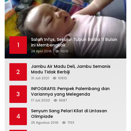
Salah Infus, Sekujur Tubuh Balita 11 Bulan
1
ini Membengkak
28 April 2016
11015
Jambu Air Madu Deli, Jambu Semanis
2
Madu Tidak Berbiji
31 Juli 2021
10612
INFOGRAFIS: Pempek Palembang dan
3
Variannya yang Melegenda
17 Juli 2020
9687
Senyum Sang Pelari Kilat di Lintasan
4
Olimpiade
25 Agustus 2016
7133