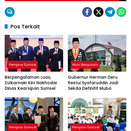
Pos Terkait
Pemprov Sumsel
Musi Banyuasin
Berpengalaman Luas,
Gubernur Herman Deru
Zulkarnain Kini Nakhodai
Restui Syafaruddin Jadi
Dinas Kearsipan Sumsel
Sekda Definitif Muba
Pemprov Sumsel
Pemprov Sumsel