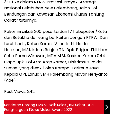
3-K) ke dalam RTRW Provinsi, Proyek Strategis
Nasional Pelabuhan New Palembang, Jalan Tol,
Bendungan dan Kawasan Ekonomi Khusus Tanjung
Carat,” tuturnya.
Rakor ini diikuti 200 peserta dari 17 Kabupaten/Kota
dan Setakholder yang berkaitan dengan RTRW. Dan
turut hadir, Ketua Komisi IV Ibu. Ir. Hj. Holda
Herman, M.SI, Irdem Brigjen TNI Bpk. Brigjen TNI Herv
Setio Purna Wirawan, MDA.M.SI, Kasiren Korem 044
Gapo Bpk. Kol Arm Argo Asmor, Diskrimsus Polda
Sumsel yang diwakili oleh Kompol Karimun Jaya,
Kepala GPL Lanud SMH Palembang Mayor Heriyanto.
(Ade)
Post Views:
242
Konsisten Dorong UMKM “Naik Kelas”, BRI Sabet Dua
Penghargaan INews Maker Award 2022