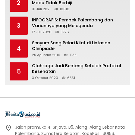
2
Madu Tidak Berbiji
31 Juli 2021
10616
INFOGRAFIS: Pempek Palembang dan
3
Variannya yang Melegenda
17 Juli 2020
9726
Senyum Sang Pelari Kilat di Lintasan
4
Olimpiade
25 Agustus 2016
7138
Olahraga Jadi Benteng Setelah Protokol
5
Kesehatan
3 Oktober 2020
6551
Jalan pramuka 4, Srijaya, B5, Alang-Alang Lebar Kota
Palembang, Sumatera Selatan, KodePos : 30156.