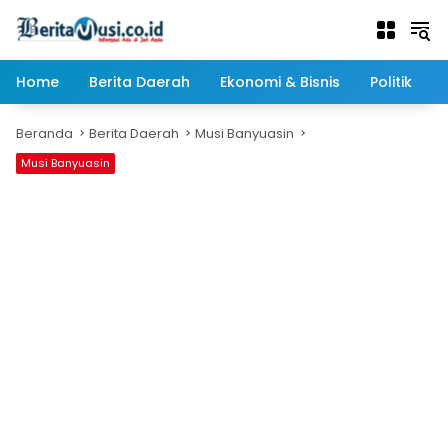
Langsung
ke
konten
Home
Berita Daerah
Ekonomi & Bisnis
Politik
Beranda
Berita Daerah
Musi Banyuasin
Musi Banyuasin