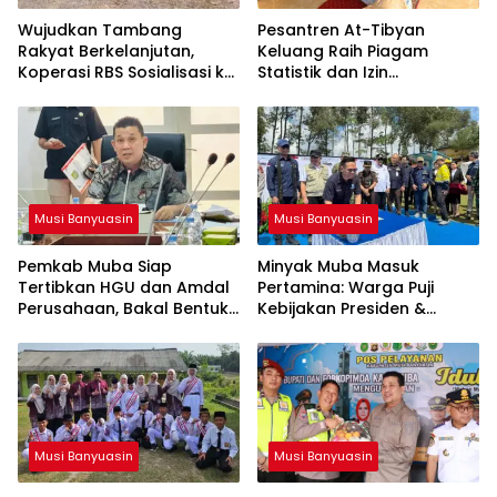
Wujudkan Tambang
Pesantren At-Tibyan
Rakyat Berkelanjutan,
Keluang Raih Piagam
Koperasi RBS Sosialisasi ke
Statistik dan Izin
Pemilik Sumur Soal K3 dan
Operasional Resmi dari
GEP
Kemenag RI
Musi Banyuasin
Musi Banyuasin
Pemkab Muba Siap
Minyak Muba Masuk
Tertibkan HGU dan Amdal
Pertamina: Warga Puji
Perusahaan, Bakal Bentuk
Kebijakan Presiden &
Tim Khusus
Menteri ESDM
Musi Banyuasin
Musi Banyuasin