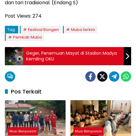
dan tari tradisional. (Endang S)
Post Views:
274
Tag:
Festival Bongen
Muba terkini
Pemkab Muba
Geger, Penemuan Mayat di Stadion Madya
Kemiling OKU
Pos Terkait
Musi Banyuasin
Musi Banyuasin