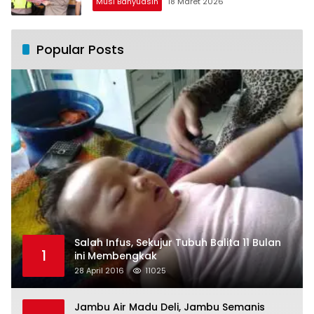
Musi Banyuasin
18 Maret 2026
Popular Posts
Salah Infus, Sekujur Tubuh Balita 11 Bulan
1
ini Membengkak
28 April 2016
11025
Jambu Air Madu Deli, Jambu Semanis