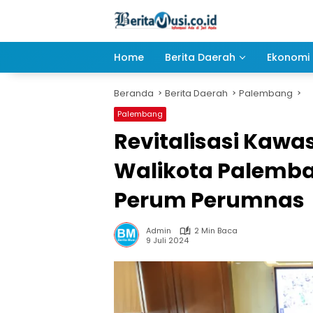
Langsung
ke
konten
Home
Berita Daerah
Ekonomi 
Beranda
Berita Daerah
Palembang
Palembang
Revitalisasi Kawa
Walikota Palemba
Perum Perumnas
Admin
2 Min Baca
9 Juli 2024