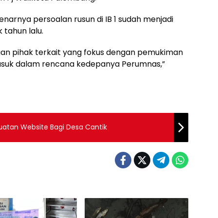
rnya persoalan rusun di IB 1 sudah menjadi
tahun lalu.
ngan pihak terkait yang fokus dengan pemukiman
asuk dalam rencana kedepanya Perumnas,”
buatan Website Bagi Desa Cantik