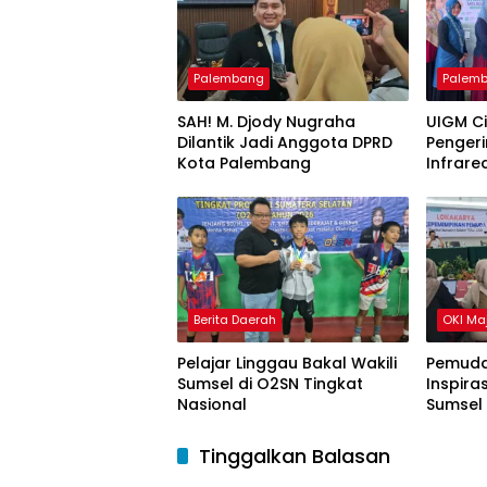
Palembang
Palem
SAH! M. Djody Nugraha
UIGM C
Dilantik Jadi Anggota DPRD
Pengeri
Kota Palembang
Infrare
Gondok
Berita Daerah
OKI Ma
Pelajar Linggau Bakal Wakili
Pemuda
Sumsel di O2SN Tingkat
Inspira
Nasional
Sumsel
Tinggalkan Balasan