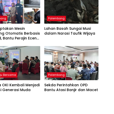
bang
Palembang
iptakan Mesin
Lahan Basah Sungai Musi
ng Otomatis Berbasis
dalam Narasi Taufik Wijaya
d, Bantu Perajin Eceng
 di Pulau Kemaro
ju Bersama
Palembang
 OKI Kembali Menjadi
Sekda Perintahkan OPD
si Generasi Muda
Bantu Atasi Banjir dan Macet