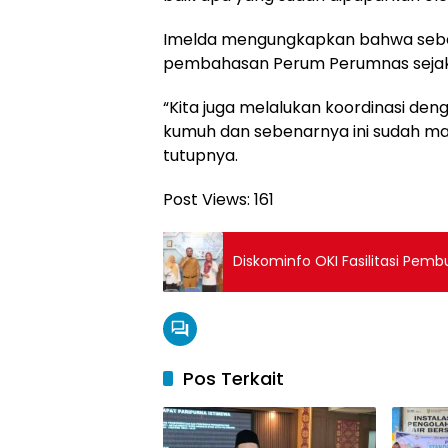
Imelda mengungkapkan bahwa sebena
pembahasan Perum Perumnas sejak 
“Kita juga melalukan koordinasi de
kumuh dan sebenarnya ini sudah m
tutupnya.
Post Views:
161
Diskominfo OKI Fasilitasi Pem
Pos Terkait