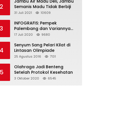
Jambu Air Madu Deli, Jambu
2
Semanis Madu Tidak Berbiji
31 Juli 2021
10609
INFOGRAFIS: Pempek
3
Palembang dan Variannya
yang Melegenda
17 Juli 2020
9680
Senyum Sang Pelari Kilat di
4
Lintasan Olimpiade
25 Agustus 2016
7131
Olahraga Jadi Benteng
5
Setelah Protokol Kesehatan
3 Oktober 2020
6545