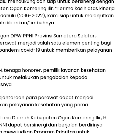
lu mendukung dan siap untuk bersinergi dengan
n Ogan Komering Ilir. “Terima kasih atas kinerja
dahulu (2016-2022), kami siap untuk melanjutkan
ah diberikan,” imbuhnya.
an DPW PPNI Provinsi Sumatera Selatan,
erawat menjadi salah satu elemen penting bagi
 pandemi covid-19 untuk memberikan pelayanan
, tenaga honorer, pemilik layanan kesehatan.
a untuk melakukan pengabdian kepada
asnya.
ejahteraan para perawat dapat menjadi
kan pelayanan kesehatan yang prima.
taris Daerah Kabupaten Ogan Komering Ilir, H.
NNI dapat bersinergi dan berjalan berdirinya
 mewujudkan Program Prioritas untuk