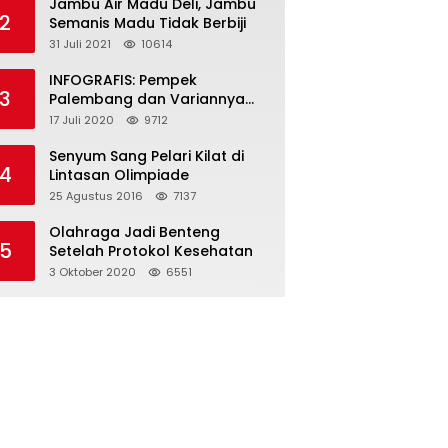
Jambu Air Madu Deli, Jambu
2
Semanis Madu Tidak Berbiji
31 Juli 2021
10614
INFOGRAFIS: Pempek
3
Palembang dan Variannya
yang Melegenda
17 Juli 2020
9712
Senyum Sang Pelari Kilat di
4
Lintasan Olimpiade
25 Agustus 2016
7137
Olahraga Jadi Benteng
5
Setelah Protokol Kesehatan
3 Oktober 2020
6551