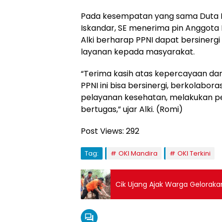
Pada kesempatan yang sama Duta Lit
Iskandar, SE menerima pin Anggota
Alki berharap PPNI dapat bersiner
layanan kepada masyarakat.
“Terima kasih atas kepercayaan dan
PPNI ini bisa bersinergi, berkolabor
pelayanan kesehatan, melakukan p
bertugas,” ujar Alki. (Romi)
Post Views:
292
Tag:
OKI Mandira
OKI Terkini
Cik Ujang Ajak Warga Gelora