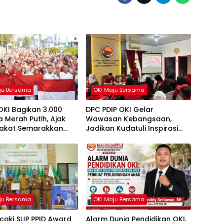
ju Bersama
OKI Maju Bersama
OKI Bagikan 3.000
DPC PDIP OKI Gelar
 Merah Putih, Ajak
Wawasan Kebangsaan,
akat Semarakkan
Jadikan Kudatuli Inspirasi
81 RI
Perjuangan Demokrasi
ju Bersama
OKI Maju Bersama
caki SLIP PPID Award
Alarm Dunia Pendidikan OKI,