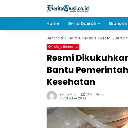
Langsung
ke
konten
Home
Berita Daerah
Ekonomi 
Beranda
Berita Daerah
OKI Maju Bersa
OKI Maju Bersama
Resmi Dikukuhkan
Bantu Pemerintah
Kesehatan
Berita Musi
3 Min Baca
25 Oktober 2022