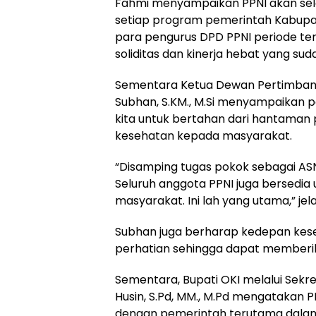
Fahmi menyampaikan PPNI akan sela
setiap program pemerintah Kabupate
para pengurus DPD PPNI periode ter
soliditas dan kinerja hebat yang sud
Sementara Ketua Dewan Pertimbang
Subhan, S.KM., M.Si menyampaikan p
kita untuk bertahan dari hantaman
kesehatan kepada masyarakat.
“Disamping tugas pokok sebagai ASN
Seluruh anggota PPNI juga bersedi
masyarakat. Ini lah yang utama,” jel
Subhan juga berharap kedepan kes
perhatian sehingga dapat memberi
Sementara, Bupati OKI melalui Sekre
Husin, S.Pd, MM., M.Pd mengatakan P
dengan pemerintah terutama dalam