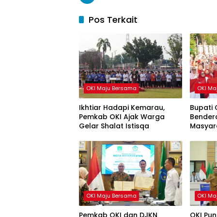
Pos Terkait
OKI Maju Bersama
OKI Ma
Ikhtiar Hadapi Kemarau,
Bupati 
Pemkab OKI Ajak Warga
Bendera
Gelar Shalat Istisqa
Masyar
HUT ke-
OKI Maju Bersama
OKI Ma
Pemkab OKI dan DJKN
OKI Pun