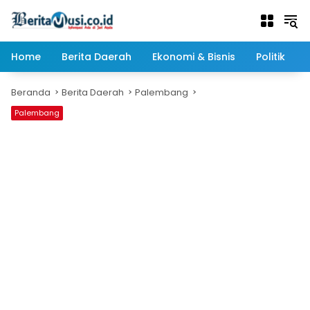
Langsung
ke
konten
Home
Berita Daerah
Ekonomi & Bisnis
Politik
Beranda
Berita Daerah
Palembang
Palembang