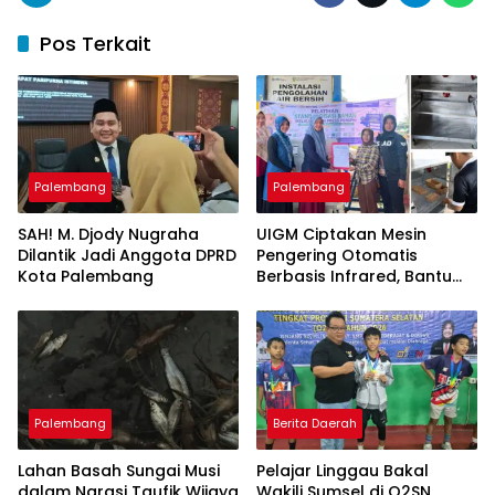
Pos Terkait
Palembang
Palembang
SAH! M. Djody Nugraha
UIGM Ciptakan Mesin
Dilantik Jadi Anggota DPRD
Pengering Otomatis
Kota Palembang
Berbasis Infrared, Bantu
Perajin Eceng Gondok di
Pulau Kemaro
Palembang
Berita Daerah
Lahan Basah Sungai Musi
Pelajar Linggau Bakal
dalam Narasi Taufik Wijaya
Wakili Sumsel di O2SN