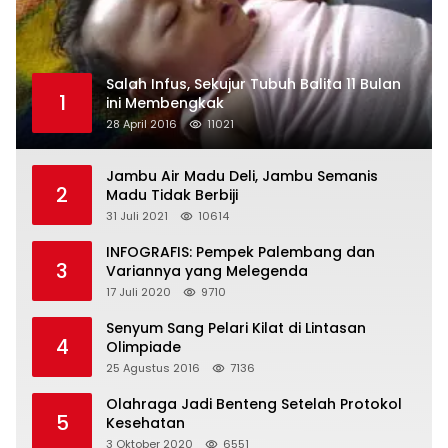
Salah Infus, Sekujur Tubuh Balita 11 Bulan
1
ini Membengkak
28 April 2016
11021
Jambu Air Madu Deli, Jambu Semanis
2
Madu Tidak Berbiji
31 Juli 2021
10614
INFOGRAFIS: Pempek Palembang dan
3
Variannya yang Melegenda
17 Juli 2020
9710
Senyum Sang Pelari Kilat di Lintasan
4
Olimpiade
25 Agustus 2016
7136
Olahraga Jadi Benteng Setelah Protokol
5
Kesehatan
3 Oktober 2020
6551