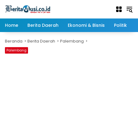
Langsung
ke
konten
Home
Berita Daerah
Ekonomi & Bisnis
Politik
Beranda
Berita Daerah
Palembang
Palembang