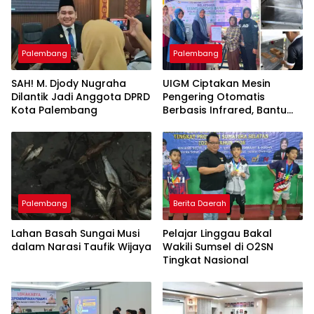
Palembang
Palembang
SAH! M. Djody Nugraha
UIGM Ciptakan Mesin
Dilantik Jadi Anggota DPRD
Pengering Otomatis
Kota Palembang
Berbasis Infrared, Bantu
Perajin Eceng Gondok di
Pulau Kemaro
Palembang
Berita Daerah
Lahan Basah Sungai Musi
Pelajar Linggau Bakal
dalam Narasi Taufik Wijaya
Wakili Sumsel di O2SN
Tingkat Nasional