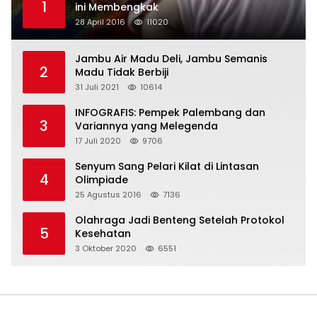
1
ini Membengkak
28 April 2016
11020
Jambu Air Madu Deli, Jambu Semanis
2
Madu Tidak Berbiji
31 Juli 2021
10614
INFOGRAFIS: Pempek Palembang dan
3
Variannya yang Melegenda
17 Juli 2020
9706
Senyum Sang Pelari Kilat di Lintasan
4
Olimpiade
25 Agustus 2016
7136
Olahraga Jadi Benteng Setelah Protokol
5
Kesehatan
3 Oktober 2020
6551