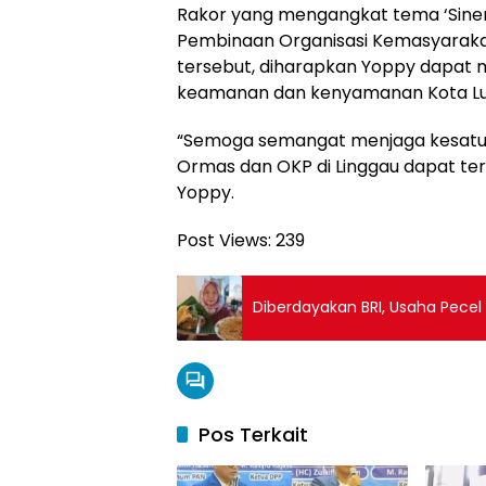
Rakor yang mengangkat tema ‘Siner
Pembinaan Organisasi Kemasyaraka
tersebut, diharapkan Yoppy dapat 
keamanan dan kenyamanan Kota Lu
“Semoga semangat menjaga kesatuan
Ormas dan OKP di Linggau dapat te
Yoppy.
Post Views:
239
Diberdayakan BRI, Usaha Pecel I
Pos Terkait