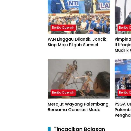
Berita Daerah
Berita
PAN Linggau Dilantik, Joncik
Pimpina
Siap Maju Pilgub Sumsel
Ittifaqi
Mudrik 
Doktor 
Model 
Nagham
Berita Daerah
Berita
Merajut Wayang Palembang
PSGA U
Bersama Generasi Muda
Palemb
Pengha
Tinggi 
Pering
Tinggalkan Balasan