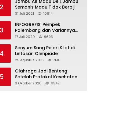
Jambu Air Madu Deli, Jambu
2
Semanis Madu Tidak Berbiji
31 Juli 2021
10614
INFOGRAFIS: Pempek
3
Palembang dan Variannya
yang Melegenda
17 Juli 2020
9693
Senyum Sang Pelari Kilat di
4
Lintasan Olimpiade
25 Agustus 2016
7136
Olahraga Jadi Benteng
5
Setelah Protokol Kesehatan
3 Oktober 2020
6549