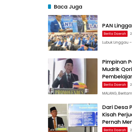
Baca Juga
PAN Linggau
Berita Daerah
2
Lubuk Linggau –
Pimpinan Pe
Mudrik Qor
Pembelaja
Berita Daerah
2
MALANG, Beritamu
Dari Desa 
Kisah Perj
Pernah Menj
Berita Daerah
2