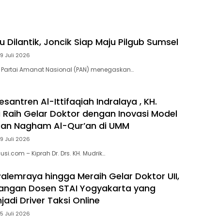
 Dilantik, Joncik Siap Maju Pilgub Sumsel
9 Juli 2026
 Partai Amanat Nasional (PAN) menegaskan…
santren Al-Ittifaqiah Indralaya , KH.
i Raih Gelar Doktor dengan Inovasi Model
ran Nagham Al-Qur’an di UMM
9 Juli 2026
si.com – Kiprah Dr. Drs. KH. Mudrik…
Palemraya hingga Meraih Gelar Doktor UII,
uangan Dosen STAI Yogyakarta yang
adi Driver Taksi Online
5 Juli 2026