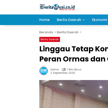
Langsung
ke
konten
Home
Berita Daerah
Ekonomi 
Beranda
Berita Daerah
Berita Daerah
Linggau Tetap Kon
Peran Ormas dan
Admin
1 Min Baca
2 September 2025