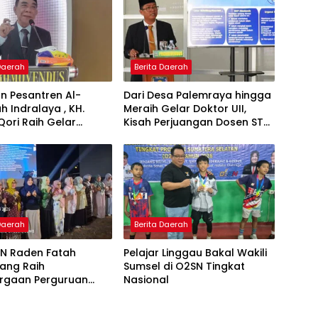
 Daerah
Berita Daerah
n Pesantren Al-
Dari Desa Palemraya hingga
ah Indralaya , KH.
Meraih Gelar Doktor UII,
Qori Raih Gelar
Kisah Perjuangan Dosen STAI
dengan Inovasi
Yogyakarta yang Pernah
Pembelajaran
Menjadi Driver Taksi Online
 Al-Qur’an di UMM
 Daerah
Berita Daerah
IN Raden Fatah
Pelajar Linggau Bakal Wakili
ang Raih
Sumsel di O2SN Tingkat
rgaan Perguruan
Nasional
Responsif Gender
kat Pratama